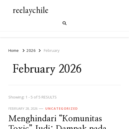
reelaychile
Home
2026
February
February 2026
Showing: 1 - 5 of 5 RESULTS
FEBRUARY 28, 2026
UNCATEGORIZED
Menghindari “Komunitas
Toxic” Judi: Dampak pada