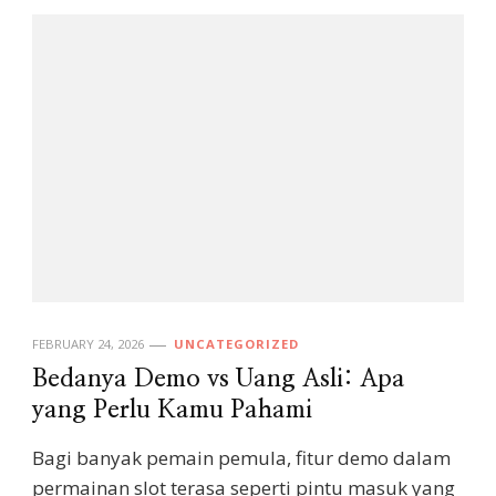
FEBRUARY 24, 2026
UNCATEGORIZED
Bedanya Demo vs Uang Asli: Apa
yang Perlu Kamu Pahami
Bagi banyak pemain pemula, fitur demo dalam
permainan slot terasa seperti pintu masuk yang