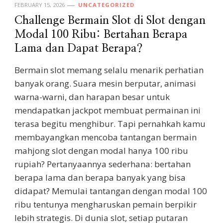
FEBRUARY 15, 2026
UNCATEGORIZED
Challenge Bermain Slot di Slot dengan
Modal 100 Ribu: Bertahan Berapa
Lama dan Dapat Berapa?
Bermain slot memang selalu menarik perhatian
banyak orang. Suara mesin berputar, animasi
warna-warni, dan harapan besar untuk
mendapatkan jackpot membuat permainan ini
terasa begitu menghibur. Tapi pernahkah kamu
membayangkan mencoba tantangan bermain
mahjong slot dengan modal hanya 100 ribu
rupiah? Pertanyaannya sederhana: bertahan
berapa lama dan berapa banyak yang bisa
didapat? Memulai tantangan dengan modal 100
ribu tentunya mengharuskan pemain berpikir
lebih strategis. Di dunia slot, setiap putaran