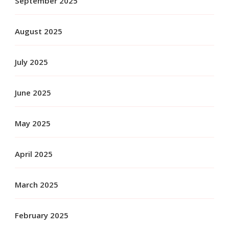
September 2025
August 2025
July 2025
June 2025
May 2025
April 2025
March 2025
February 2025