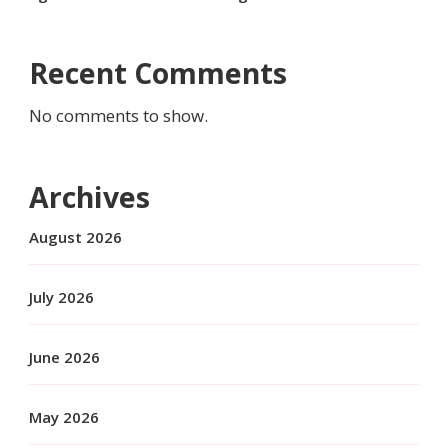
Recent Comments
No comments to show.
Archives
August 2026
July 2026
June 2026
May 2026