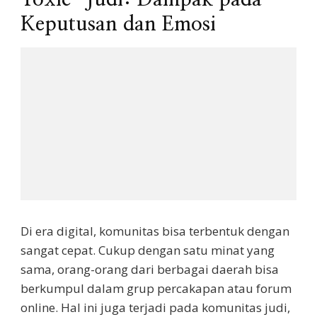
Keputusan dan Emosi
Di era digital, komunitas bisa terbentuk dengan
sangat cepat. Cukup dengan satu minat yang
sama, orang-orang dari berbagai daerah bisa
berkumpul dalam grup percakapan atau forum
online. Hal ini juga terjadi pada komunitas judi,