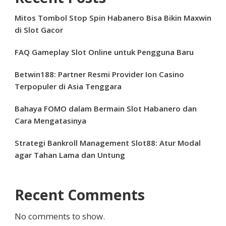
Mitos Tombol Stop Spin Habanero Bisa Bikin Maxwin
di Slot Gacor
FAQ Gameplay Slot Online untuk Pengguna Baru
Betwin188: Partner Resmi Provider Ion Casino
Terpopuler di Asia Tenggara
Bahaya FOMO dalam Bermain Slot Habanero dan
Cara Mengatasinya
Strategi Bankroll Management Slot88: Atur Modal
agar Tahan Lama dan Untung
Recent Comments
No comments to show.