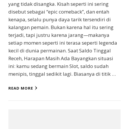
yang tidak disangka. Kisah seperti ini sering
disebut sebagai “epic comeback”, dan entah
kenapa, selalu punya daya tarik tersendiri di
kalangan pemain. Bukan karena hal itu sering
terjadi, tapi justru karena jarang—makanya
setiap momen seperti ini terasa seperti legenda
kecil di dunia permainan. Saat Saldo Tinggal
Receh, Harapan Masih Ada Bayangkan situasi
ini: kamu sedang bermain Slot, saldo sudah
menipis, tinggal sedikit lagi. Biasanya di titik …
READ MORE