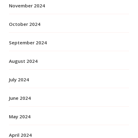
November 2024
October 2024
September 2024
August 2024
July 2024
June 2024
May 2024
April 2024