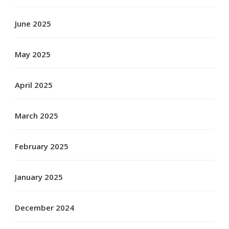
June 2025
May 2025
April 2025
March 2025
February 2025
January 2025
December 2024