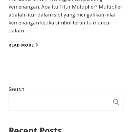
kemenangan. Apa Itu Fitur Multiplier? Multiplier
adalah fitur dalam slot yang mengalikan nilai
kemenangan ketika simbol tertentu muncul
dalam …
READ MORE
Search
S
Recent Posts