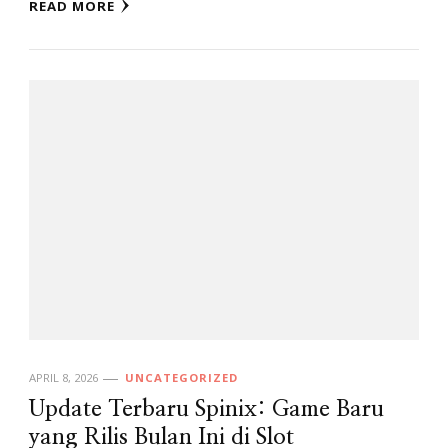
READ MORE
APRIL 8, 2026
UNCATEGORIZED
Update Terbaru Spinix: Game Baru
yang Rilis Bulan Ini di Slot