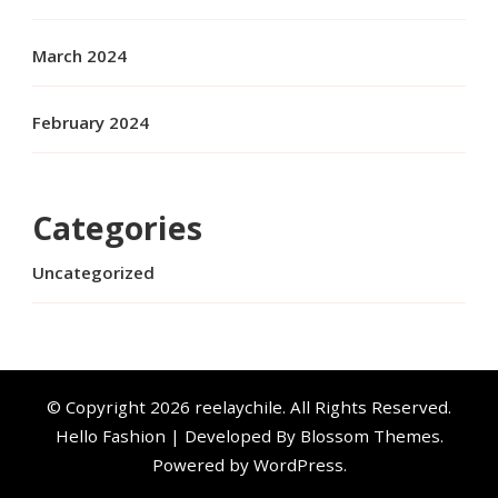
March 2024
February 2024
Categories
Uncategorized
© Copyright 2026
reelaychile
. All Rights Reserved.
Hello Fashion | Developed By
Blossom Themes
.
Powered by
WordPress
.