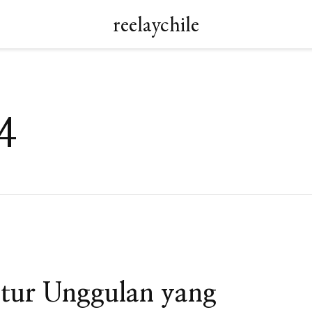
reelaychile
4
Fitur Unggulan yang