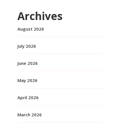
Archives
August 2026
July 2026
June 2026
May 2026
April 2026
March 2026