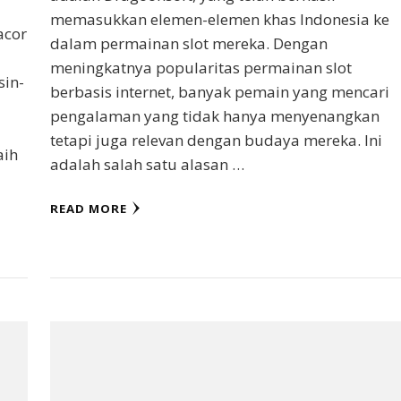
memasukkan elemen-elemen khas Indonesia ke
acor
dalam permainan slot mereka. Dengan
meningkatnya popularitas permainan slot
sin-
berbasis internet, banyak pemain yang mencari
pengalaman yang tidak hanya menyenangkan
tetapi juga relevan dengan budaya mereka. Ini
aih
adalah salah satu alasan …
READ MORE