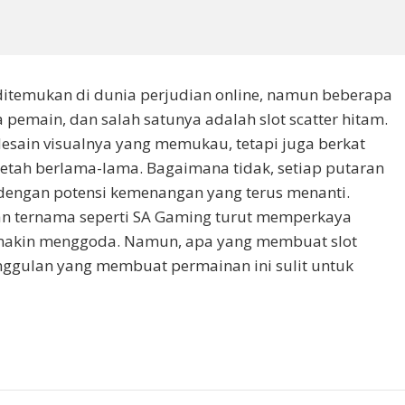
ditemukan di dunia perjudian online, namun beberapa
 pemain, dan salah satunya adalah slot scatter hitam.
esain visualnya yang memukau, tetapi juga berkat
etah berlama-lama. Bagaimana tidak, setiap putaran
dengan potensi kemenangan yang terus menanti.
an ternama seperti SA Gaming turut memperkaya
makin menggoda. Namun, apa yang membuat slot
 unggulan yang membuat permainan ini sulit untuk