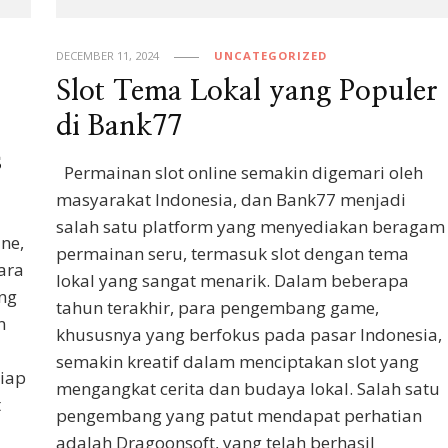
DECEMBER 11, 2024
UNCATEGORIZED
Slot Tema Lokal yang Populer
di Bank77
s
Permainan slot online semakin digemari oleh
masyarakat Indonesia, dan Bank77 menjadi
salah satu platform yang menyediakan beragam
ne,
permainan seru, termasuk slot dengan tema
ara
lokal yang sangat menarik. Dalam beberapa
ng
tahun terakhir, para pengembang game,
n
khususnya yang berfokus pada pasar Indonesia,
semakin kreatif dalam menciptakan slot yang
tiap
mengangkat cerita dan budaya lokal. Salah satu
t
pengembang yang patut mendapat perhatian
adalah Dragoonsoft, yang telah berhasil