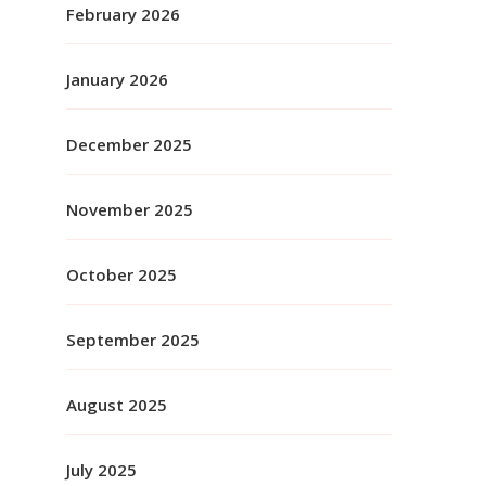
February 2026
January 2026
December 2025
November 2025
October 2025
September 2025
August 2025
July 2025