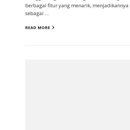
berbagai fitur yang menarik, menjadikannya
sebagai …
READ MORE