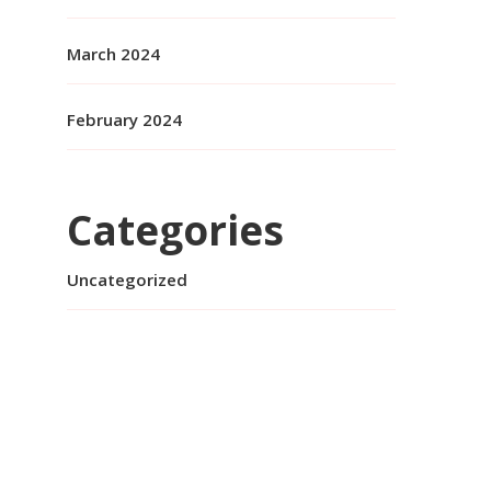
March 2024
February 2024
Categories
Uncategorized