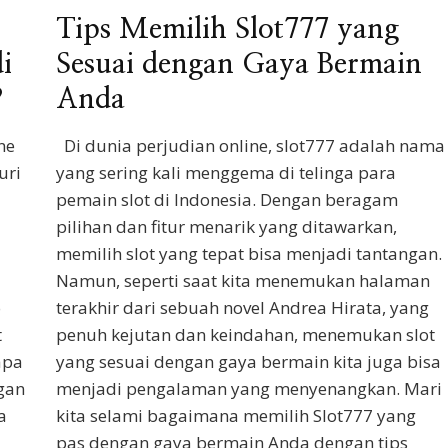
Tips Memilih Slot777 yang
i
Sesuai dengan Gaya Bermain
?
Anda
ne
Di dunia perjudian online, slot777 adalah nama
uri
yang sering kali menggema di telinga para
pemain slot di Indonesia. Dengan beragam
pilihan dan fitur menarik yang ditawarkan,
memilih slot yang tepat bisa menjadi tantangan.
Namun, seperti saat kita menemukan halaman
o
terakhir dari sebuah novel Andrea Hirata, yang
t
penuh kejutan dan keindahan, menemukan slot
apa
yang sesuai dengan gaya bermain kita juga bisa
ngan
menjadi pengalaman yang menyenangkan. Mari
a
kita selami bagaimana memilih Slot777 yang
pas dengan gaya bermain Anda dengan tips