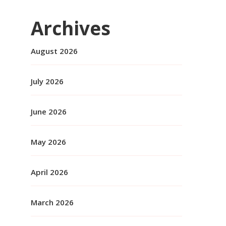
Archives
August 2026
July 2026
June 2026
May 2026
April 2026
March 2026