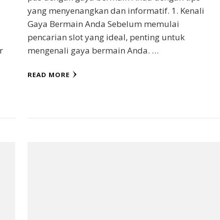
yang menyenangkan dan informatif. 1. Kenali
Gaya Bermain Anda Sebelum memulai
pencarian slot yang ideal, penting untuk
r
mengenali gaya bermain Anda. …
READ MORE