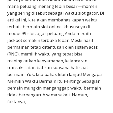
mana peluang menang lebih besar—momen
yang sering disebut sebagai waktu slot gacor. Di
artikel ini, kita akan membahas kapan waktu
terbaik bermain slot online, khususnya di
modus99 slot, agar peluang Anda meraih
jackpot semakin terbuka lebar. Meski hasil
permainan tetap ditentukan oleh sistem acak
(RNG), memilih waktu yang tepat bisa
meningkatkan kenyamanan, kelancaran
transaksi, dan bahkan suasana hati saat
bermain. Yuk, kita bahas lebih lanjut! Mengapa
Memilih Waktu Bermain Itu Penting? Sebagian
pemain mungkin menganggap waktu bermain
tidak berpengaruh sama sekali. Namun,
faktanya, …