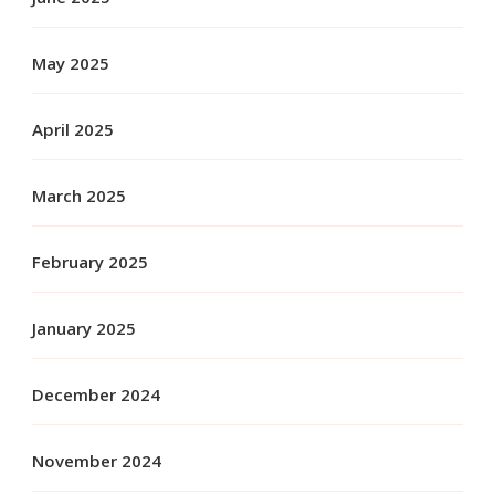
May 2025
April 2025
March 2025
February 2025
January 2025
December 2024
November 2024