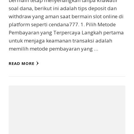
bermain tetap menyenangkan tanpa khawatir
soal dana, berikut ini adalah tips deposit dan
withdraw yang aman saat bermain slot online di
platform seperti cendana777. 1. Pilih Metode
Pembayaran yang Terpercaya Langkah pertama
untuk menjaga keamanan transaksi adalah
memilih metode pembayaran yang …
READ MORE