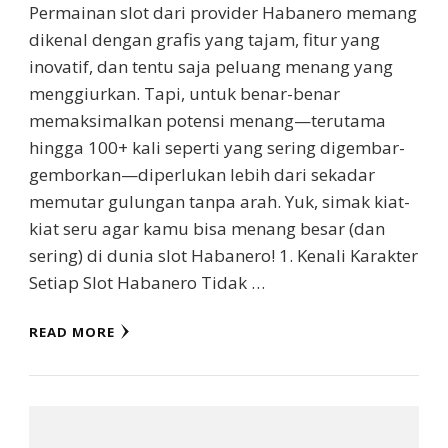
Permainan slot dari provider Habanero memang
dikenal dengan grafis yang tajam, fitur yang
inovatif, dan tentu saja peluang menang yang
menggiurkan. Tapi, untuk benar-benar
memaksimalkan potensi menang—terutama
hingga 100+ kali seperti yang sering digembar-
gemborkan—diperlukan lebih dari sekadar
memutar gulungan tanpa arah. Yuk, simak kiat-
kiat seru agar kamu bisa menang besar (dan
sering) di dunia slot Habanero! 1. Kenali Karakter
Setiap Slot Habanero Tidak …
READ MORE