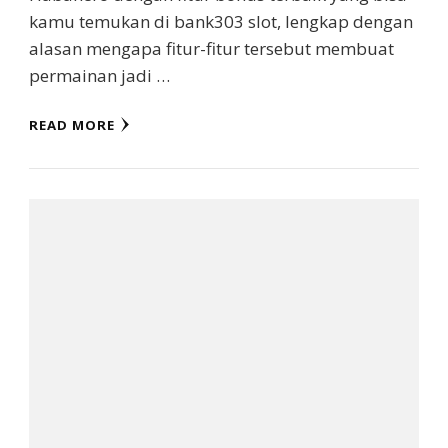
kamu temukan di bank303 slot, lengkap dengan
alasan mengapa fitur-fitur tersebut membuat
permainan jadi …
READ MORE