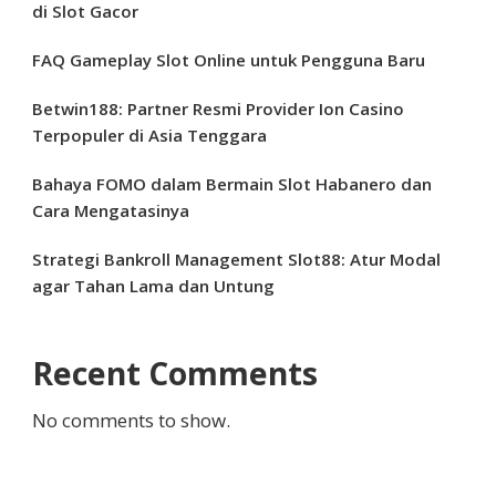
di Slot Gacor
FAQ Gameplay Slot Online untuk Pengguna Baru
Betwin188: Partner Resmi Provider Ion Casino
Terpopuler di Asia Tenggara
Bahaya FOMO dalam Bermain Slot Habanero dan
Cara Mengatasinya
Strategi Bankroll Management Slot88: Atur Modal
agar Tahan Lama dan Untung
Recent Comments
No comments to show.