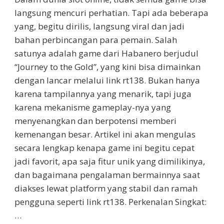
langsung mencuri perhatian. Tapi ada beberapa
yang, begitu dirilis, langsung viral dan jadi
bahan perbincangan para pemain. Salah
satunya adalah game dari Habanero berjudul
“Journey to the Gold”, yang kini bisa dimainkan
dengan lancar melalui link rt138. Bukan hanya
karena tampilannya yang menarik, tapi juga
karena mekanisme gameplay-nya yang
menyenangkan dan berpotensi memberi
kemenangan besar. Artikel ini akan mengulas
secara lengkap kenapa game ini begitu cepat
jadi favorit, apa saja fitur unik yang dimilikinya,
dan bagaimana pengalaman bermainnya saat
diakses lewat platform yang stabil dan ramah
pengguna seperti link rt138. Perkenalan Singkat:
…