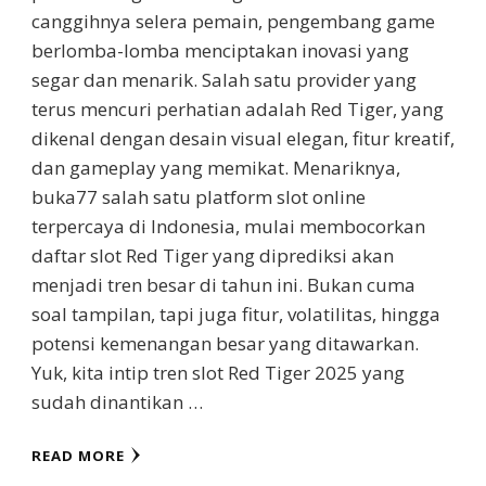
canggihnya selera pemain, pengembang game
berlomba-lomba menciptakan inovasi yang
segar dan menarik. Salah satu provider yang
terus mencuri perhatian adalah Red Tiger, yang
dikenal dengan desain visual elegan, fitur kreatif,
dan gameplay yang memikat. Menariknya,
buka77 salah satu platform slot online
terpercaya di Indonesia, mulai membocorkan
daftar slot Red Tiger yang diprediksi akan
menjadi tren besar di tahun ini. Bukan cuma
soal tampilan, tapi juga fitur, volatilitas, hingga
potensi kemenangan besar yang ditawarkan.
Yuk, kita intip tren slot Red Tiger 2025 yang
sudah dinantikan …
READ MORE