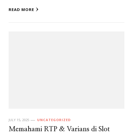
READ MORE
JULY 15, 2025
UNCATEGORIZED
Memahami RTP & Varians di Slot