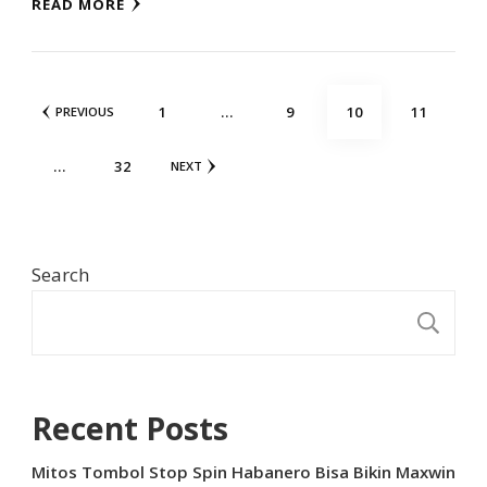
READ MORE
Posts
PAGE
PAGE
PAGE
PAGE
1
…
9
10
11
PREVIOUS
pagination
PAGE
…
32
NEXT
Search
S
Recent Posts
Mitos Tombol Stop Spin Habanero Bisa Bikin Maxwin