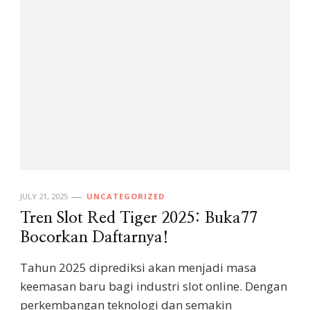
JULY 21, 2025
UNCATEGORIZED
Tren Slot Red Tiger 2025: Buka77
Bocorkan Daftarnya!
Tahun 2025 diprediksi akan menjadi masa
keemasan baru bagi industri slot online. Dengan
perkembangan teknologi dan semakin