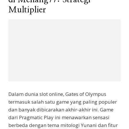
Multiplier
Dalam dunia slot online, Gates of Olympus
termasuk salah satu game yang paling populer
dan banyak dibicarakan akhir-akhir ini. Game
dari Pragmatic Play ini menawarkan sensasi
berbeda dengan tema mitologi Yunani dan fitur