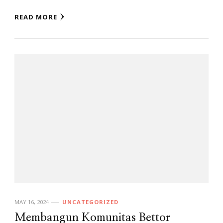
READ MORE
MAY 16, 2024
UNCATEGORIZED
Membangun Komunitas Bettor