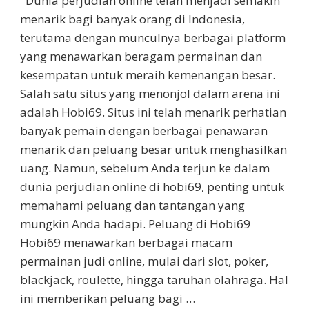
Dunia perjudian online telah menjadi semakin
menarik bagi banyak orang di Indonesia,
terutama dengan munculnya berbagai platform
yang menawarkan beragam permainan dan
kesempatan untuk meraih kemenangan besar.
Salah satu situs yang menonjol dalam arena ini
adalah Hobi69. Situs ini telah menarik perhatian
banyak pemain dengan berbagai penawaran
menarik dan peluang besar untuk menghasilkan
uang. Namun, sebelum Anda terjun ke dalam
dunia perjudian online di hobi69, penting untuk
memahami peluang dan tantangan yang
mungkin Anda hadapi. Peluang di Hobi69
Hobi69 menawarkan berbagai macam
permainan judi online, mulai dari slot, poker,
blackjack, roulette, hingga taruhan olahraga. Hal
ini memberikan peluang bagi …