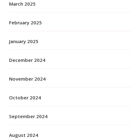
March 2025
February 2025
January 2025
December 2024
November 2024
October 2024
September 2024
August 2024