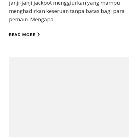
janji-janji jackpot menggiurkan yang mampu
menghadirkan keseruan tanpa batas bagi para
pemain. Mengapa …
READ MORE