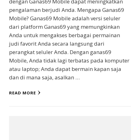
dengan Ganas69 Mobile dapat meningkatkan
pengalaman berjudi Anda. Mengapa Ganas69
Mobile? Ganas69 Mobile adalah versi seluler
dari platform Ganas69 yang memungkinkan
Anda untuk mengakses berbagai permainan
judi favorit Anda secara langsung dari
perangkat seluler Anda. Dengan ganas69
Mobile, Anda tidak lagi terbatas pada komputer
atau laptop; Anda dapat bermain kapan saja
dan di mana saja, asalkan …
READ MORE