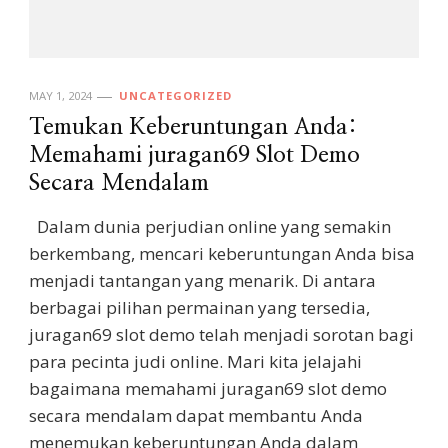
MAY 1, 2024
UNCATEGORIZED
Temukan Keberuntungan Anda:
Memahami juragan69 Slot Demo
Secara Mendalam
Dalam dunia perjudian online yang semakin
berkembang, mencari keberuntungan Anda bisa
menjadi tantangan yang menarik. Di antara
berbagai pilihan permainan yang tersedia,
juragan69 slot demo telah menjadi sorotan bagi
para pecinta judi online. Mari kita jelajahi
bagaimana memahami juragan69 slot demo
secara mendalam dapat membantu Anda
menemukan keberuntungan Anda dalam