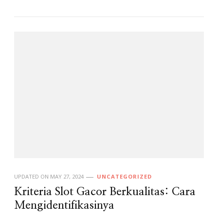
UPDATED ON
MAY 27, 2024
UNCATEGORIZED
Kriteria Slot Gacor Berkualitas: Cara
Mengidentifikasinya