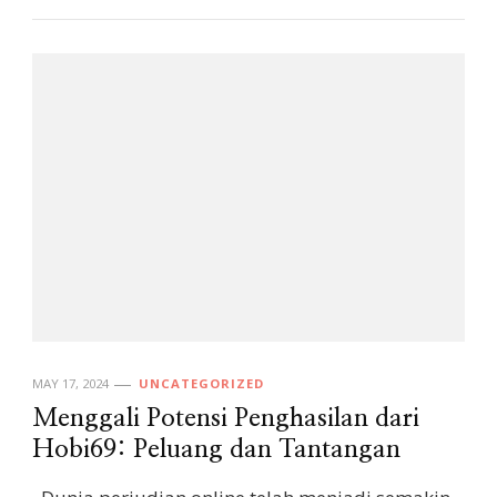
MAY 17, 2024
UNCATEGORIZED
Menggali Potensi Penghasilan dari
Hobi69: Peluang dan Tantangan