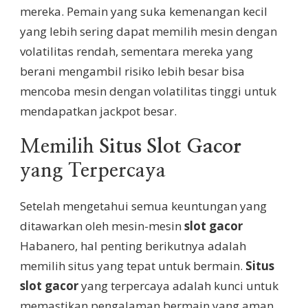
mereka. Pemain yang suka kemenangan kecil
yang lebih sering dapat memilih mesin dengan
volatilitas rendah, sementara mereka yang
berani mengambil risiko lebih besar bisa
mencoba mesin dengan volatilitas tinggi untuk
mendapatkan jackpot besar.
Memilih
Situs Slot Gacor
yang Terpercaya
Setelah mengetahui semua keuntungan yang
ditawarkan oleh mesin-mesin
slot gacor
Habanero, hal penting berikutnya adalah
memilih situs yang tepat untuk bermain.
Situs
slot gacor
yang terpercaya adalah kunci untuk
memastikan pengalaman bermain yang aman