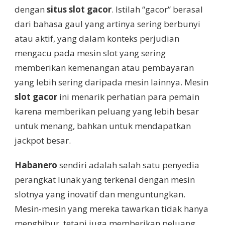
dengan
situs slot gacor
. Istilah “gacor” berasal
dari bahasa gaul yang artinya sering berbunyi
atau aktif, yang dalam konteks perjudian
mengacu pada mesin slot yang sering
memberikan kemenangan atau pembayaran
yang lebih sering daripada mesin lainnya. Mesin
slot gacor
ini menarik perhatian para pemain
karena memberikan peluang yang lebih besar
untuk menang, bahkan untuk mendapatkan
jackpot besar.
Habanero
sendiri adalah salah satu penyedia
perangkat lunak yang terkenal dengan mesin
slotnya yang inovatif dan menguntungkan.
Mesin-mesin yang mereka tawarkan tidak hanya
menghibur, tetapi juga memberikan peluang