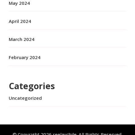
May 2024
April 2024
March 2024
February 2024
Categories
Uncategorized
© Copyright 2026
reelaychile
. All Rights Reserved.