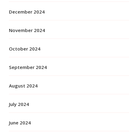
December 2024
November 2024
October 2024
September 2024
August 2024
July 2024
June 2024