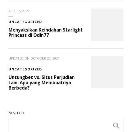
APRIL 3, 2025
UNCATEGORIZED
Menyaksikan Keindahan Starlight
Princess di Odin77
UPDATED ON
OCTOBER 25, 2024
UNCATEGORIZED
Untungbet vs. Situs Perjudian
Lain: Apa yang Membuatnya
Berbeda?
Search
S