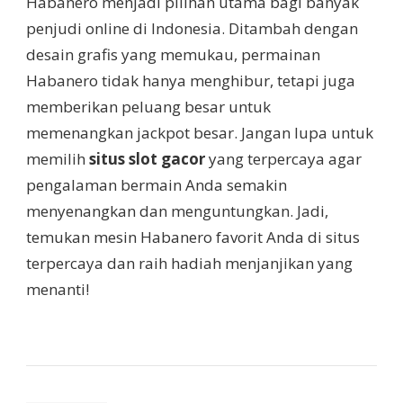
Habanero menjadi pilihan utama bagi banyak
penjudi online di Indonesia. Ditambah dengan
desain grafis yang memukau, permainan
Habanero tidak hanya menghibur, tetapi juga
memberikan peluang besar untuk
memenangkan jackpot besar. Jangan lupa untuk
memilih
situs slot gacor
yang terpercaya agar
pengalaman bermain Anda semakin
menyenangkan dan menguntungkan. Jadi,
temukan mesin Habanero favorit Anda di situs
terpercaya dan raih hadiah menjanjikan yang
menanti!