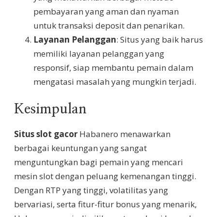
pembayaran yang aman dan nyaman
untuk transaksi deposit dan penarikan.
Layanan Pelanggan
: Situs yang baik harus
memiliki layanan pelanggan yang
responsif, siap membantu pemain dalam
mengatasi masalah yang mungkin terjadi.
Kesimpulan
Situs slot gacor
Habanero menawarkan
berbagai keuntungan yang sangat
menguntungkan bagi pemain yang mencari
mesin slot dengan peluang kemenangan tinggi.
Dengan RTP yang tinggi, volatilitas yang
bervariasi, serta fitur-fitur bonus yang menarik,