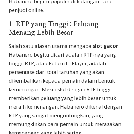
Habanero begitu populer di kalangan para
penjudi online.
1.
RTP yang Tinggi: Peluang
Menang Lebih Besar
Salah satu alasan utama mengapa
slot gacor
Habanero begitu dicari adalah RTP-nya yang
tinggi. RTP, atau Return to Player, adalah
persentase dari total taruhan yang akan
dikembalikan kepada pemain dalam bentuk
kemenangan. Mesin slot dengan RTP tinggi
memberikan peluang yang lebih besar untuk
meraih kemenangan. Habanero dikenal dengan
RTP yang sangat menguntungkan, yang
memungkinkan para pemain untuk merasakan
kemenangan yang lebih sering.