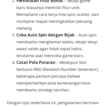
Perhatikan Fitur Bonus
– Setiap game
baru biasanya memiliki fitur unik.
Memahami cara kerja free spin, scatter, dan
multiplier dapat meningkatkan peluang
menang.
Coba Auto Spin dengan Bijak
– Auto spin
membantu menghemat waktu, tetapi tetap
awasi saldo agar tidak cepat habis,
terutama saat mencoba game baru.
Catat Pola Putaran
– Meskipun Slot
berbasis RNG (Random Number Generator),
beberapa pemain percaya bahwa
memperhatikan pola kemenangan bisa
membantu strategi taruhan.
Dengan tips sederhana ini, pengalaman bermain