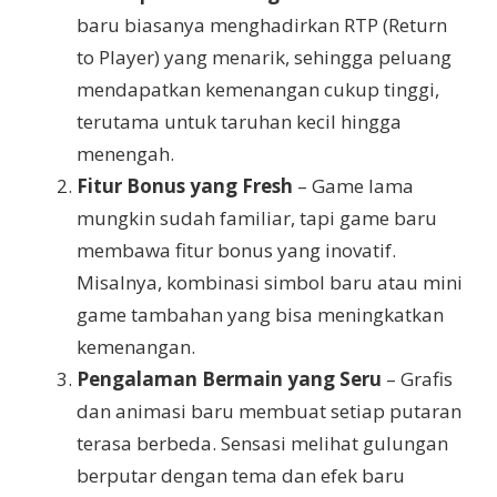
baru biasanya menghadirkan RTP (Return
to Player) yang menarik, sehingga peluang
mendapatkan kemenangan cukup tinggi,
terutama untuk taruhan kecil hingga
menengah.
Fitur Bonus yang Fresh
– Game lama
mungkin sudah familiar, tapi game baru
membawa fitur bonus yang inovatif.
Misalnya, kombinasi simbol baru atau mini
game tambahan yang bisa meningkatkan
kemenangan.
Pengalaman Bermain yang Seru
– Grafis
dan animasi baru membuat setiap putaran
terasa berbeda. Sensasi melihat gulungan
berputar dengan tema dan efek baru