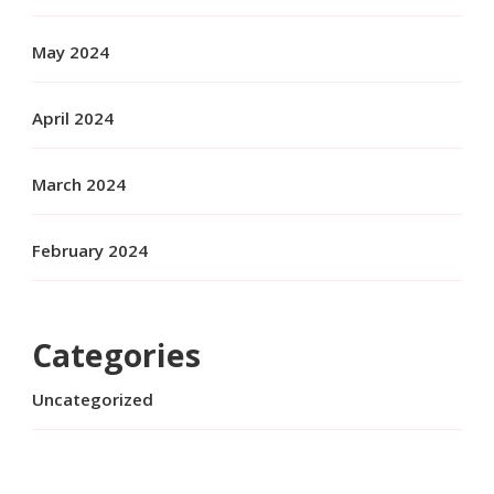
May 2024
April 2024
March 2024
February 2024
Categories
Uncategorized