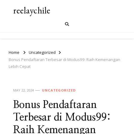
reelaychile
Home
Uncategorized
Bonus Pendaftaran Terbesar di Modus99: Raih Kemenangan
Lebih Cepat
MAY 22, 2024
UNCATEGORIZED
Bonus Pendaftaran
Terbesar di Modus99:
Raih Kemenangan