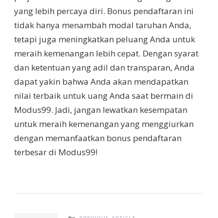
yang lebih percaya diri. Bonus pendaftaran ini
tidak hanya menambah modal taruhan Anda,
tetapi juga meningkatkan peluang Anda untuk
meraih kemenangan lebih cepat. Dengan syarat
dan ketentuan yang adil dan transparan, Anda
dapat yakin bahwa Anda akan mendapatkan
nilai terbaik untuk uang Anda saat bermain di
Modus99. Jadi, jangan lewatkan kesempatan
untuk meraih kemenangan yang menggiurkan
dengan memanfaatkan bonus pendaftaran
terbesar di Modus99!
PREVIOUS ARTICLE