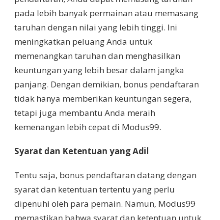
pada lebih banyak permainan atau memasang
taruhan dengan nilai yang lebih tinggi. Ini
meningkatkan peluang Anda untuk
memenangkan taruhan dan menghasilkan
keuntungan yang lebih besar dalam jangka
panjang. Dengan demikian, bonus pendaftaran
tidak hanya memberikan keuntungan segera,
tetapi juga membantu Anda meraih
kemenangan lebih cepat di Modus99.
Syarat dan Ketentuan yang Adil
Tentu saja, bonus pendaftaran datang dengan
syarat dan ketentuan tertentu yang perlu
dipenuhi oleh para pemain. Namun, Modus99
memastikan bahwa syarat dan ketentuan untuk