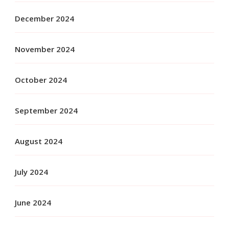
December 2024
November 2024
October 2024
September 2024
August 2024
July 2024
June 2024