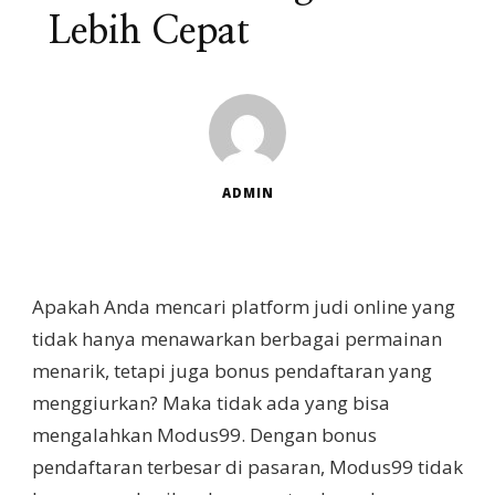
Lebih Cepat
ADMIN
Apakah Anda mencari platform judi online yang
tidak hanya menawarkan berbagai permainan
menarik, tetapi juga bonus pendaftaran yang
menggiurkan? Maka tidak ada yang bisa
mengalahkan Modus99. Dengan bonus
pendaftaran terbesar di pasaran, Modus99 tidak