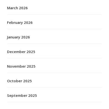
March 2026
February 2026
January 2026
December 2025
November 2025
October 2025
September 2025