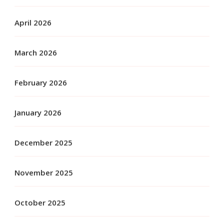
April 2026
March 2026
February 2026
January 2026
December 2025
November 2025
October 2025