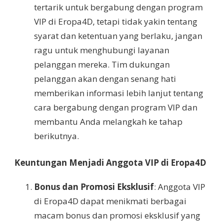
tertarik untuk bergabung dengan program
VIP di Eropa4D, tetapi tidak yakin tentang
syarat dan ketentuan yang berlaku, jangan
ragu untuk menghubungi layanan
pelanggan mereka. Tim dukungan
pelanggan akan dengan senang hati
memberikan informasi lebih lanjut tentang
cara bergabung dengan program VIP dan
membantu Anda melangkah ke tahap
berikutnya.
Keuntungan Menjadi Anggota VIP di Eropa4D
Bonus dan Promosi Eksklusif
: Anggota VIP
di Eropa4D dapat menikmati berbagai
macam bonus dan promosi eksklusif yang