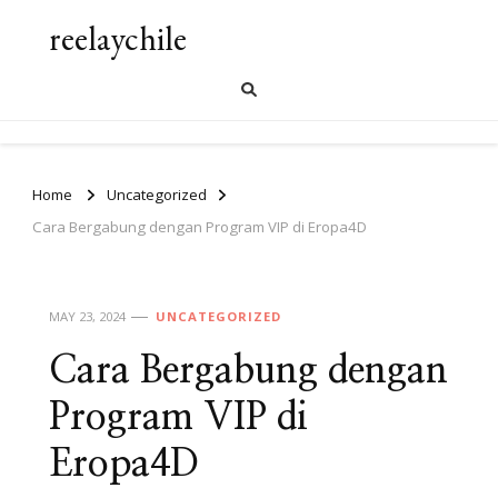
reelaychile
Home
Uncategorized
Cara Bergabung dengan Program VIP di Eropa4D
MAY 23, 2024
UNCATEGORIZED
Cara Bergabung dengan
Program VIP di
Eropa4D