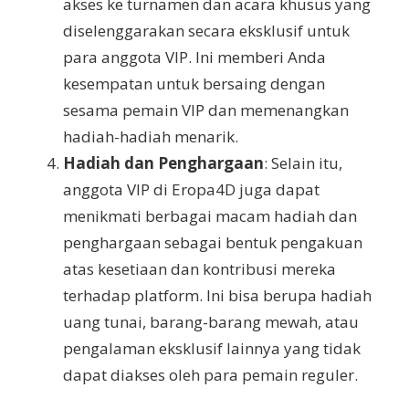
akses ke turnamen dan acara khusus yang
diselenggarakan secara eksklusif untuk
para anggota VIP. Ini memberi Anda
kesempatan untuk bersaing dengan
sesama pemain VIP dan memenangkan
hadiah-hadiah menarik.
Hadiah dan Penghargaan
: Selain itu,
anggota VIP di Eropa4D juga dapat
menikmati berbagai macam hadiah dan
penghargaan sebagai bentuk pengakuan
atas kesetiaan dan kontribusi mereka
terhadap platform. Ini bisa berupa hadiah
uang tunai, barang-barang mewah, atau
pengalaman eksklusif lainnya yang tidak
dapat diakses oleh para pemain reguler.