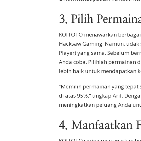
3. Pilih Permain
KOITOTO menawarkan berbagai pe
Hacksaw Gaming. Namun, tidak s
Player) yang sama. Sebelum berm
Anda coba. Pilihlah permainan 
lebih baik untuk mendapatkan k
“Memilih permainan yang tepat 
di atas 95%,” ungkap Arif. Deng
meningkatkan peluang Anda un
4. Manfaatkan F
KOITOTO sering menawarkan ber