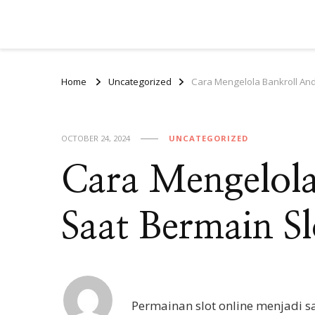
Home
Uncategorized
Cara Mengelola Bankroll An
OCTOBER 24, 2024
UNCATEGORIZED
Cara Mengelola
Saat Bermain 
Permainan slot online menjadi sa