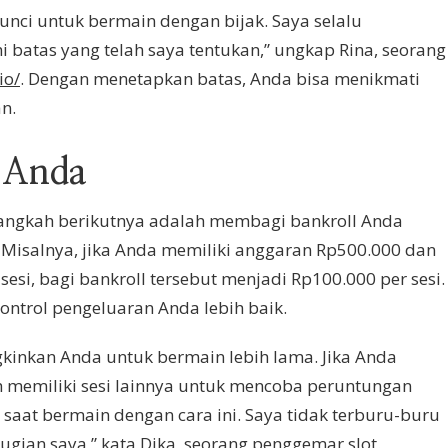
nci untuk bermain dengan bijak. Saya selalu
 batas yang telah saya tentukan,” ungkap Rina, seorang
io/
. Dengan menetapkan batas, Anda bisa menikmati
n.
l Anda
langkah berikutnya adalah membagi bankroll Anda
 Misalnya, jika Anda memiliki anggaran Rp500.000 dan
esi, bagi bankroll tersebut menjadi Rp100.000 per sesi.
ontrol pengeluaran Anda lebih baik.
inkan Anda untuk bermain lebih lama. Jika Anda
h memiliki sesi lainnya untuk mencoba peruntungan
 saat bermain dengan cara ini. Saya tidak terburu-buru
gian saya,” kata Dika, seorang penggemar slot.