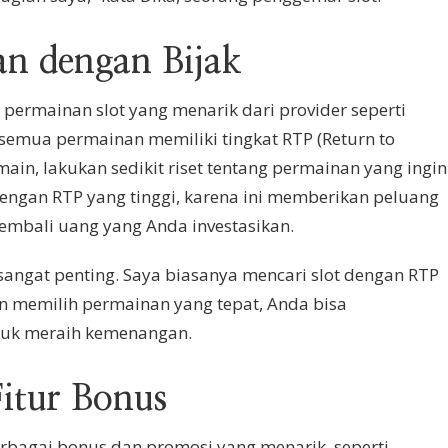
an dengan Bijak
rmainan slot yang menarik dari provider seperti
emua permainan memiliki tingkat RTP (Return to
ain, lakukan sedikit riset tentang permainan yang ingin
dengan RTP yang tinggi, karena ini memberikan peluang
embali uang yang Anda investasikan.
sangat penting. Saya biasanya mencari slot dengan RTP
an memilih permainan yang tepat, Anda bisa
tuk meraih kemenangan.
itur Bonus
bagai bonus dan promosi yang menarik, seperti