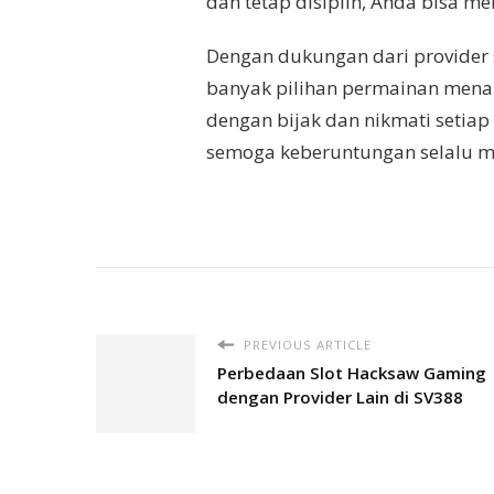
dan tetap disiplin, Anda bisa 
Dengan dukungan dari provide
banyak pilihan permainan menar
dengan bijak dan nikmati seti
semoga keberuntungan selalu m
PREVIOUS ARTICLE
Perbedaan Slot Hacksaw Gaming
dengan Provider Lain di SV388