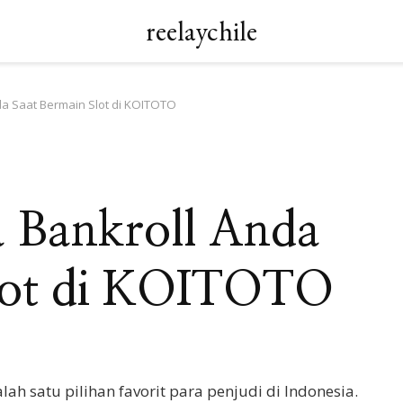
reelaychile
da Saat Bermain Slot di KOITOTO
 Bankroll Anda
Slot di KOITOTO
lah satu pilihan favorit para penjudi di Indonesia.