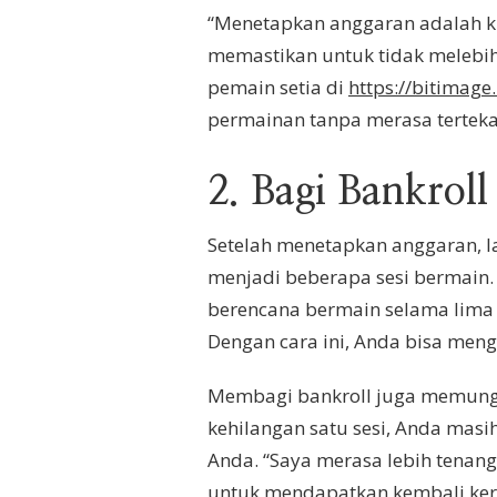
“Menetapkan anggaran adalah ku
memastikan untuk tidak melebihi
pemain setia di
https://bitimage.
permainan tanpa merasa terteka
2. Bagi Bankrol
Setelah menetapkan anggaran, 
menjadi beberapa sesi bermain.
berencana bermain selama lima s
Dengan cara ini, Anda bisa meng
Membagi bankroll juga memungk
kehilangan satu sesi, Anda masi
Anda. “Saya merasa lebih tenang
untuk mendapatkan kembali keru