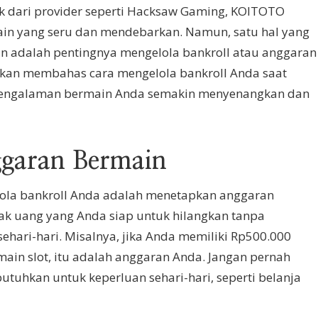
k dari provider seperti Hacksaw Gaming, KOITOTO
n yang seru dan mendebarkan. Namun, satu hal yang
in adalah pentingnya mengelola bankroll atau anggaran
a akan membahas cara mengelola bankroll Anda saat
 pengalaman bermain Anda semakin menyenangkan dan
ggaran Bermain
la bankroll Anda adalah menetapkan anggaran
k uang yang Anda siap untuk hilangkan tanpa
ari-hari. Misalnya, jika Anda memiliki Rp500.000
ain slot, itu adalah anggaran Anda. Jangan pernah
uhkan untuk keperluan sehari-hari, seperti belanja