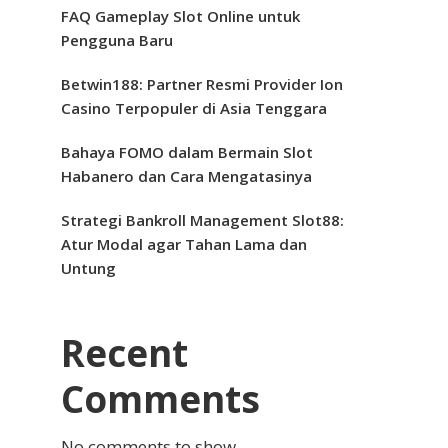
FAQ Gameplay Slot Online untuk
Pengguna Baru
Betwin188: Partner Resmi Provider Ion
Casino Terpopuler di Asia Tenggara
Bahaya FOMO dalam Bermain Slot
Habanero dan Cara Mengatasinya
Strategi Bankroll Management Slot88:
Atur Modal agar Tahan Lama dan
Untung
Recent
Comments
No comments to show.