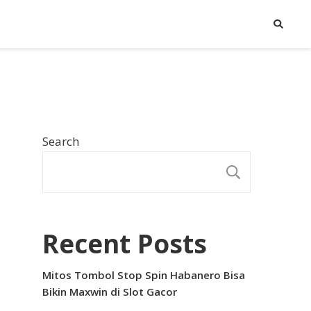
Search
SEARCH
Recent Posts
Mitos Tombol Stop Spin Habanero Bisa
Bikin Maxwin di Slot Gacor