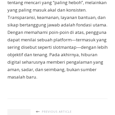
tentang mencari yang “paling heboh”, melainkan
yang paling masuk akal dan konsisten.
Transparansi, keamanan, layanan bantuan, dan
sikap bertanggung jawab adalah fondasi utama.
Dengan memahami poin-poin di atas, pengguna
dapat menilai sebuah platform—termasuk yang
sering disebut seperti slotmantap—dengan lebih
objektif dan tenang. Pada akhirnya, hiburan
digital seharusnya memberi pengalaman yang
aman, sadar, dan seimbang, bukan sumber
masalah baru.
PREVIOUS ARTICLE