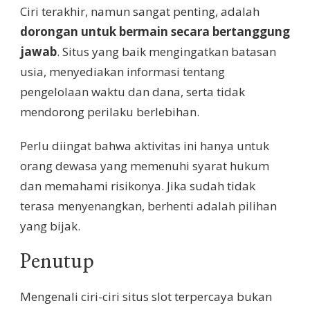
Ciri terakhir, namun sangat penting, adalah
dorongan untuk bermain secara bertanggung
jawab
. Situs yang baik mengingatkan batasan
usia, menyediakan informasi tentang
pengelolaan waktu dan dana, serta tidak
mendorong perilaku berlebihan.
Perlu diingat bahwa aktivitas ini hanya untuk
orang dewasa yang memenuhi syarat hukum
dan memahami risikonya. Jika sudah tidak
terasa menyenangkan, berhenti adalah pilihan
yang bijak.
Penutup
Mengenali ciri-ciri situs slot terpercaya bukan