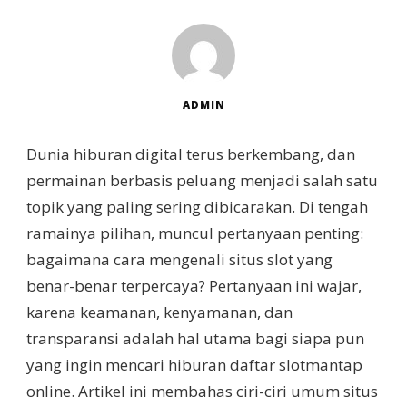
ADMIN
Dunia hiburan digital terus berkembang, dan
permainan berbasis peluang menjadi salah satu
topik yang paling sering dibicarakan. Di tengah
ramainya pilihan, muncul pertanyaan penting:
bagaimana cara mengenali situs slot yang
benar-benar terpercaya? Pertanyaan ini wajar,
karena keamanan, kenyamanan, dan
transparansi adalah hal utama bagi siapa pun
yang ingin mencari hiburan
daftar slotmantap
online. Artikel ini membahas ciri-ciri umum situs