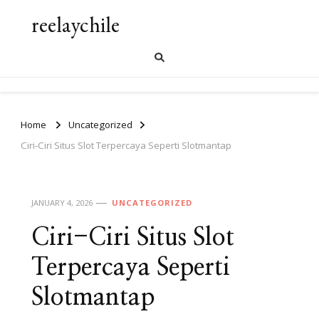
reelaychile
Home
Uncategorized
Ciri-Ciri Situs Slot Terpercaya Seperti Slotmantap
JANUARY 4, 2026
UNCATEGORIZED
Ciri-Ciri Situs Slot
Terpercaya Seperti
Slotmantap