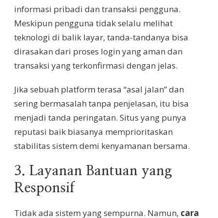
informasi pribadi dan transaksi pengguna.
Meskipun pengguna tidak selalu melihat
teknologi di balik layar, tanda-tandanya bisa
dirasakan dari proses login yang aman dan
transaksi yang terkonfirmasi dengan jelas.
Jika sebuah platform terasa “asal jalan” dan
sering bermasalah tanpa penjelasan, itu bisa
menjadi tanda peringatan. Situs yang punya
reputasi baik biasanya memprioritaskan
stabilitas sistem demi kenyamanan bersama.
3. Layanan Bantuan yang
Responsif
Tidak ada sistem yang sempurna. Namun,
cara