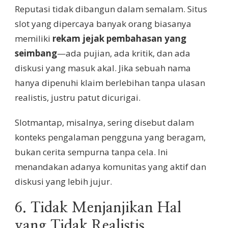
Reputasi tidak dibangun dalam semalam. Situs
slot yang dipercaya banyak orang biasanya
memiliki
rekam jejak pembahasan yang
seimbang
—ada pujian, ada kritik, dan ada
diskusi yang masuk akal. Jika sebuah nama
hanya dipenuhi klaim berlebihan tanpa ulasan
realistis, justru patut dicurigai.
Slotmantap, misalnya, sering disebut dalam
konteks pengalaman pengguna yang beragam,
bukan cerita sempurna tanpa cela. Ini
menandakan adanya komunitas yang aktif dan
diskusi yang lebih jujur.
6. Tidak Menjanjikan Hal
yang Tidak Realistis