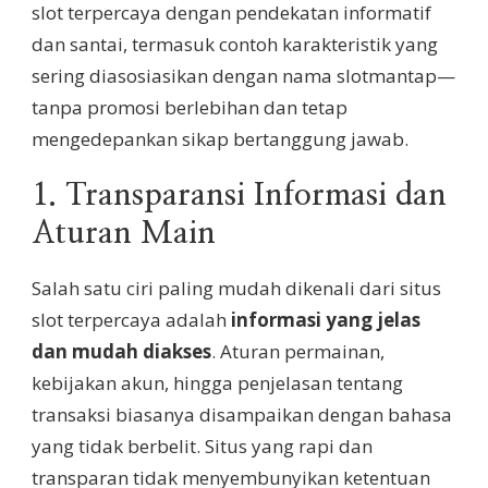
slot terpercaya dengan pendekatan informatif
dan santai, termasuk contoh karakteristik yang
sering diasosiasikan dengan nama slotmantap—
tanpa promosi berlebihan dan tetap
mengedepankan sikap bertanggung jawab.
1. Transparansi Informasi dan
Aturan Main
Salah satu ciri paling mudah dikenali dari situs
slot terpercaya adalah
informasi yang jelas
dan mudah diakses
. Aturan permainan,
kebijakan akun, hingga penjelasan tentang
transaksi biasanya disampaikan dengan bahasa
yang tidak berbelit. Situs yang rapi dan
transparan tidak menyembunyikan ketentuan