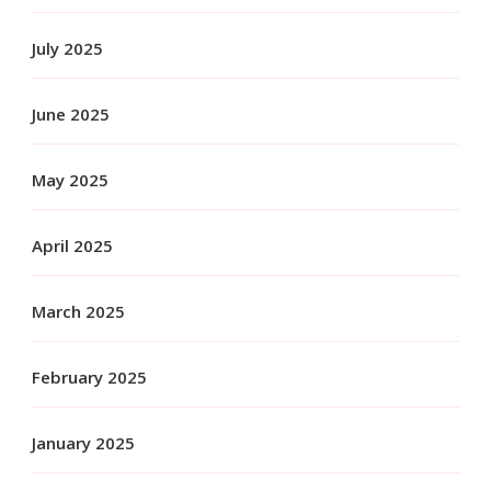
July 2025
June 2025
May 2025
April 2025
March 2025
February 2025
January 2025