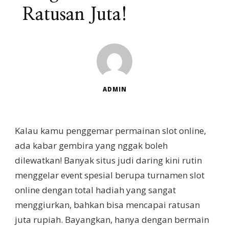
Ratusan Juta!
ADMIN
Kalau kamu penggemar permainan slot online,
ada kabar gembira yang nggak boleh
dilewatkan! Banyak situs judi daring kini rutin
menggelar event spesial berupa turnamen slot
online dengan total hadiah yang sangat
menggiurkan, bahkan bisa mencapai ratusan
juta rupiah. Bayangkan, hanya dengan bermain