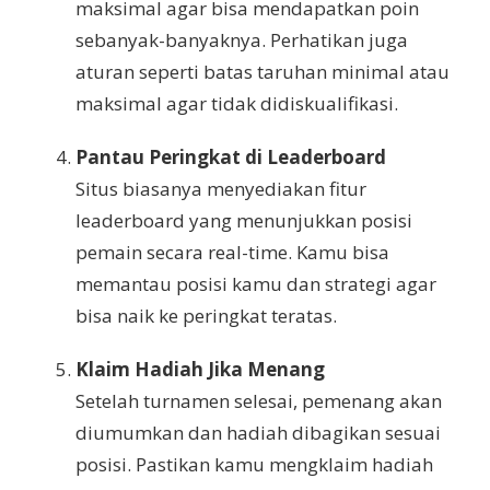
maksimal agar bisa mendapatkan poin
sebanyak-banyaknya. Perhatikan juga
aturan seperti batas taruhan minimal atau
maksimal agar tidak didiskualifikasi.
Pantau Peringkat di Leaderboard
Situs biasanya menyediakan fitur
leaderboard yang menunjukkan posisi
pemain secara real-time. Kamu bisa
memantau posisi kamu dan strategi agar
bisa naik ke peringkat teratas.
Klaim Hadiah Jika Menang
Setelah turnamen selesai, pemenang akan
diumumkan dan hadiah dibagikan sesuai
posisi. Pastikan kamu mengklaim hadiah