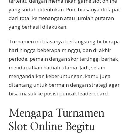
tertentu dengan memainkan game slot online
yang sudah ditentukan. Poin biasanya didapat
dari total kemenangan atau jumlah putaran
yang berhasil dilakukan.
Turnamen ini biasanya berlangsung beberapa
hari hingga beberapa minggu, dan di akhir
periode, pemain dengan skor tertinggi berhak
mendapatkan hadiah utama. Jadi, selain
mengandalkan keberuntungan, kamu juga
ditantang untuk bermain dengan strategi agar
bisa masuk ke posisi puncak leaderboard.
Mengapa Turnamen
Slot Online Begitu