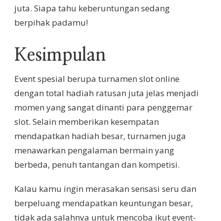
juta. Siapa tahu keberuntungan sedang
berpihak padamu!
Kesimpulan
Event spesial berupa turnamen slot online
dengan total hadiah ratusan juta jelas menjadi
momen yang sangat dinanti para penggemar
slot. Selain memberikan kesempatan
mendapatkan hadiah besar, turnamen juga
menawarkan pengalaman bermain yang
berbeda, penuh tantangan dan kompetisi.
Kalau kamu ingin merasakan sensasi seru dan
berpeluang mendapatkan keuntungan besar,
tidak ada salahnya untuk mencoba ikut event-