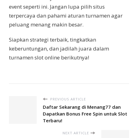
event seperti ini. Jangan lupa pilih situs
terpercaya dan pahami aturan turnamen agar
peluang menang makin besar.
Siapkan strategi terbaik, tingkatkan
keberuntungan, dan jadilah juara dalam
turnamen slot online berikutnya!
PREVIOUS ARTICLE
Daftar Sekarang di Menang77 dan
Dapatkan Bonus Free Spin untuk Slot
Terbaru!
NEXT ARTICLE