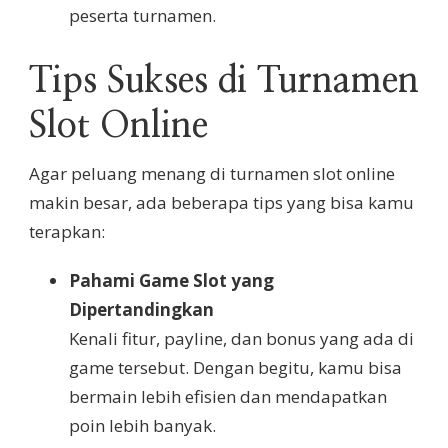
peserta turnamen.
Tips Sukses di Turnamen
Slot Online
Agar peluang menang di turnamen slot online
makin besar, ada beberapa tips yang bisa kamu
terapkan:
Pahami Game Slot yang
Dipertandingkan
Kenali fitur, payline, dan bonus yang ada di
game tersebut. Dengan begitu, kamu bisa
bermain lebih efisien dan mendapatkan
poin lebih banyak.