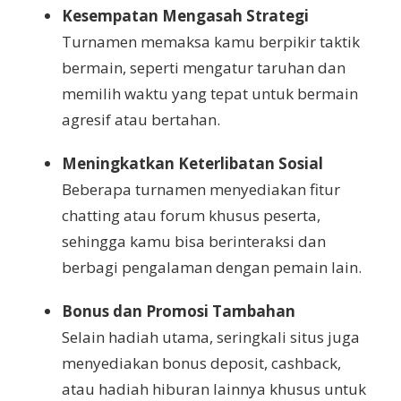
Kesempatan Mengasah Strategi
Turnamen memaksa kamu berpikir taktik
bermain, seperti mengatur taruhan dan
memilih waktu yang tepat untuk bermain
agresif atau bertahan.
Meningkatkan Keterlibatan Sosial
Beberapa turnamen menyediakan fitur
chatting atau forum khusus peserta,
sehingga kamu bisa berinteraksi dan
berbagi pengalaman dengan pemain lain.
Bonus dan Promosi Tambahan
Selain hadiah utama, seringkali situs juga
menyediakan bonus deposit, cashback,
atau hadiah hiburan lainnya khusus untuk