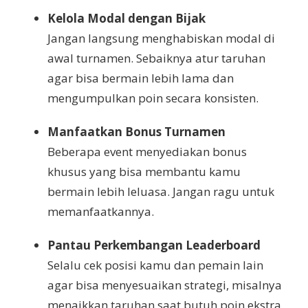
Kelola Modal dengan Bijak
Jangan langsung menghabiskan modal di
awal turnamen. Sebaiknya atur taruhan
agar bisa bermain lebih lama dan
mengumpulkan poin secara konsisten.
Manfaatkan Bonus Turnamen
Beberapa event menyediakan bonus
khusus yang bisa membantu kamu
bermain lebih leluasa. Jangan ragu untuk
memanfaatkannya.
Pantau Perkembangan Leaderboard
Selalu cek posisi kamu dan pemain lain
agar bisa menyesuaikan strategi, misalnya
menaikkan taruhan saat butuh poin ekstra.