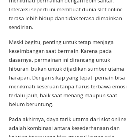
menikmati permainan dengan lebih santai.
Interaksi seperti ini membuat dunia slot online
terasa lebih hidup dan tidak terasa dimainkan
sendirian.
Meski begitu, penting untuk tetap menjaga
keseimbangan saat bermain. Karena pada
dasarnya, permainan ini dirancang untuk
hiburan, bukan untuk dijadikan sumber utama
harapan. Dengan sikap yang tepat, pemain bisa
menikmati keseruan tanpa harus terbawa emosi
terlalu jauh, baik saat menang maupun saat
belum beruntung.
Pada akhirnya, daya tarik utama dari slot online
adalah kombinasi antara kesederhanaan dan
kejutan besar yang bisa muncul kapan saja.