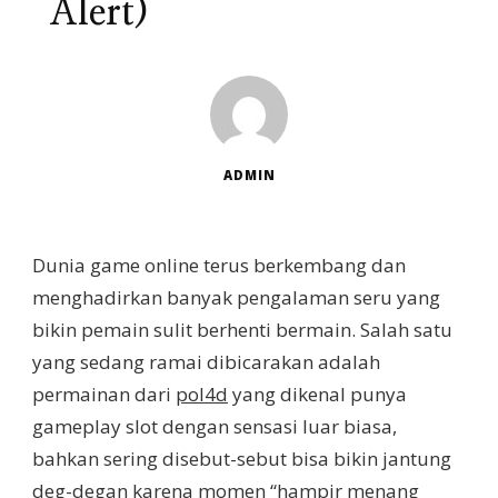
Alert)
ADMIN
Dunia game online terus berkembang dan
menghadirkan banyak pengalaman seru yang
bikin pemain sulit berhenti bermain. Salah satu
yang sedang ramai dibicarakan adalah
permainan dari
pol4d
yang dikenal punya
gameplay slot dengan sensasi luar biasa,
bahkan sering disebut-sebut bisa bikin jantung
deg-degan karena momen “hampir menang