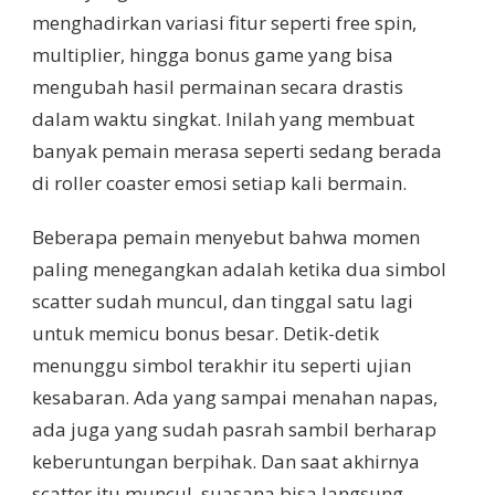
menghadirkan variasi fitur seperti free spin,
multiplier, hingga bonus game yang bisa
mengubah hasil permainan secara drastis
dalam waktu singkat. Inilah yang membuat
banyak pemain merasa seperti sedang berada
di roller coaster emosi setiap kali bermain.
Beberapa pemain menyebut bahwa momen
paling menegangkan adalah ketika dua simbol
scatter sudah muncul, dan tinggal satu lagi
untuk memicu bonus besar. Detik-detik
menunggu simbol terakhir itu seperti ujian
kesabaran. Ada yang sampai menahan napas,
ada juga yang sudah pasrah sambil berharap
keberuntungan berpihak. Dan saat akhirnya
scatter itu muncul, suasana bisa langsung