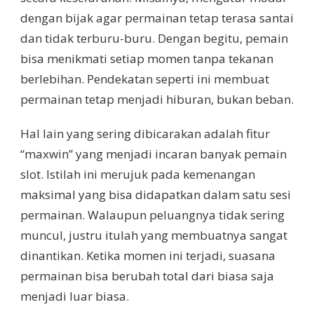
dengan bijak agar permainan tetap terasa santai
dan tidak terburu-buru. Dengan begitu, pemain
bisa menikmati setiap momen tanpa tekanan
berlebihan. Pendekatan seperti ini membuat
permainan tetap menjadi hiburan, bukan beban.
Hal lain yang sering dibicarakan adalah fitur
“maxwin” yang menjadi incaran banyak pemain
slot. Istilah ini merujuk pada kemenangan
maksimal yang bisa didapatkan dalam satu sesi
permainan. Walaupun peluangnya tidak sering
muncul, justru itulah yang membuatnya sangat
dinantikan. Ketika momen ini terjadi, suasana
permainan bisa berubah total dari biasa saja
menjadi luar biasa.