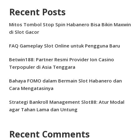
Recent Posts
Mitos Tombol Stop Spin Habanero Bisa Bikin Maxwin
di Slot Gacor
FAQ Gameplay Slot Online untuk Pengguna Baru
Betwin188: Partner Resmi Provider Ion Casino
Terpopuler di Asia Tenggara
Bahaya FOMO dalam Bermain Slot Habanero dan
Cara Mengatasinya
Strategi Bankroll Management Slot88: Atur Modal
agar Tahan Lama dan Untung
Recent Comments