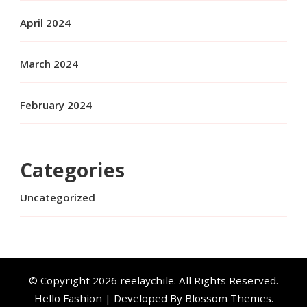
April 2024
March 2024
February 2024
Categories
Uncategorized
© Copyright 2026
reelaychile
. All Rights Reserved.
Hello Fashion | Developed By
Blossom Themes
.