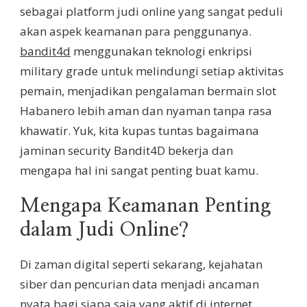
sebagai platform judi online yang sangat peduli
akan aspek keamanan para penggunanya.
bandit4d
menggunakan teknologi enkripsi
military grade untuk melindungi setiap aktivitas
pemain, menjadikan pengalaman bermain slot
Habanero lebih aman dan nyaman tanpa rasa
khawatir. Yuk, kita kupas tuntas bagaimana
jaminan security Bandit4D bekerja dan
mengapa hal ini sangat penting buat kamu.
Mengapa Keamanan Penting
dalam Judi Online?
Di zaman digital seperti sekarang, kejahatan
siber dan pencurian data menjadi ancaman
nyata bagi siapa saja yang aktif di internet.