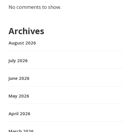
No comments to show.
Archives
August 2026
July 2026
June 2026
May 2026
April 2026
March 2026