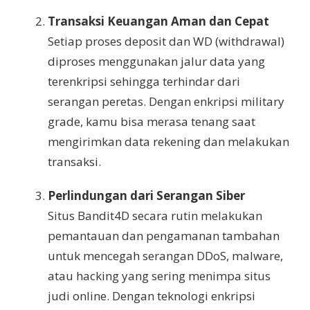
Transaksi Keuangan Aman dan Cepat
Setiap proses deposit dan WD (withdrawal)
diproses menggunakan jalur data yang
terenkripsi sehingga terhindar dari
serangan peretas. Dengan enkripsi military
grade, kamu bisa merasa tenang saat
mengirimkan data rekening dan melakukan
transaksi.
Perlindungan dari Serangan Siber
Situs Bandit4D secara rutin melakukan
pemantauan dan pengamanan tambahan
untuk mencegah serangan DDoS, malware,
atau hacking yang sering menimpa situs
judi online. Dengan teknologi enkripsi