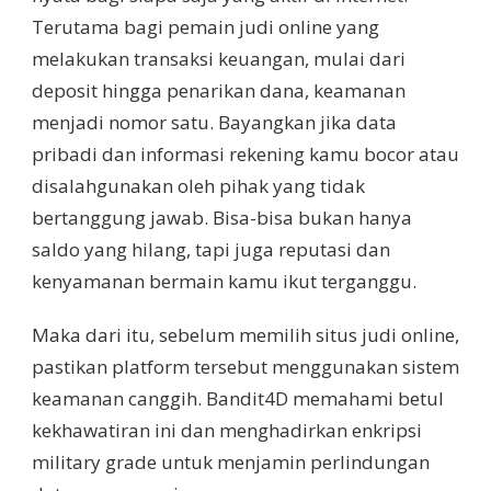
Terutama bagi pemain judi online yang
melakukan transaksi keuangan, mulai dari
deposit hingga penarikan dana, keamanan
menjadi nomor satu. Bayangkan jika data
pribadi dan informasi rekening kamu bocor atau
disalahgunakan oleh pihak yang tidak
bertanggung jawab. Bisa-bisa bukan hanya
saldo yang hilang, tapi juga reputasi dan
kenyamanan bermain kamu ikut terganggu.
Maka dari itu, sebelum memilih situs judi online,
pastikan platform tersebut menggunakan sistem
keamanan canggih. Bandit4D memahami betul
kekhawatiran ini dan menghadirkan enkripsi
military grade untuk menjamin perlindungan