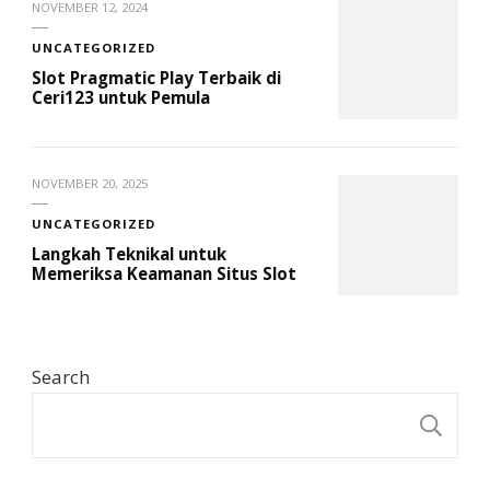
NOVEMBER 12, 2024
UNCATEGORIZED
Slot Pragmatic Play Terbaik di
Ceri123 untuk Pemula
NOVEMBER 20, 2025
UNCATEGORIZED
Langkah Teknikal untuk
Memeriksa Keamanan Situs Slot
Search
S