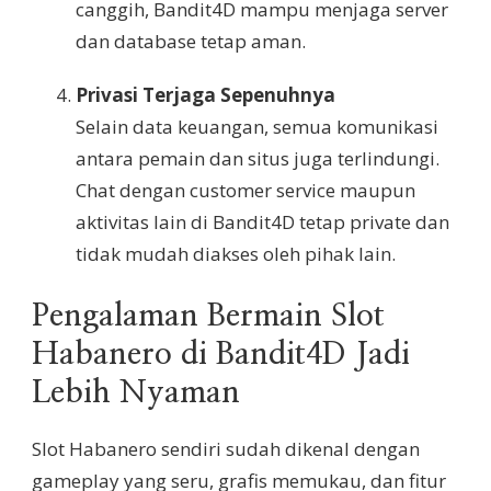
canggih, Bandit4D mampu menjaga server
dan database tetap aman.
Privasi Terjaga Sepenuhnya
Selain data keuangan, semua komunikasi
antara pemain dan situs juga terlindungi.
Chat dengan customer service maupun
aktivitas lain di Bandit4D tetap private dan
tidak mudah diakses oleh pihak lain.
Pengalaman Bermain Slot
Habanero di Bandit4D Jadi
Lebih Nyaman
Slot Habanero sendiri sudah dikenal dengan
gameplay yang seru, grafis memukau, dan fitur