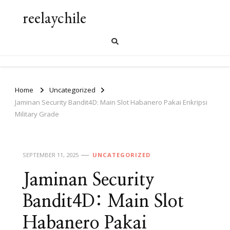
reelaychile
Home
Uncategorized
Jaminan Security Bandit4D: Main Slot Habanero Pakai Enkripsi
Military Grade
SEPTEMBER 11, 2025
UNCATEGORIZED
Jaminan Security
Bandit4D: Main Slot
Habanero Pakai