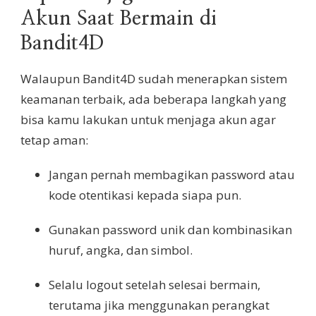
Akun Saat Bermain di
Bandit4D
Walaupun Bandit4D sudah menerapkan sistem
keamanan terbaik, ada beberapa langkah yang
bisa kamu lakukan untuk menjaga akun agar
tetap aman:
Jangan pernah membagikan password atau
kode otentikasi kepada siapa pun.
Gunakan password unik dan kombinasikan
huruf, angka, dan simbol.
Selalu logout setelah selesai bermain,
terutama jika menggunakan perangkat