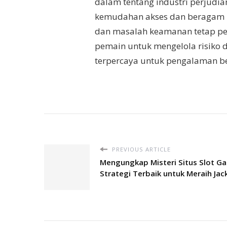
dalam tentang industri perjudia
kemudahan akses dan beragam pil
dan masalah keamanan tetap perl
pemain untuk mengelola risiko d
terpercaya untuk pengalaman b
PREVIOUS ARTICLE
Mengungkap Misteri Situs Slot Ga
Strategi Terbaik untuk Meraih Jac