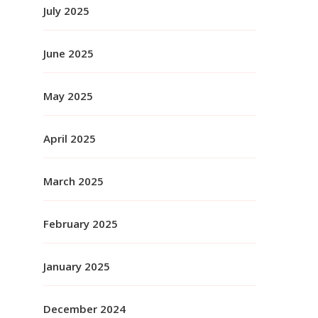
July 2025
June 2025
May 2025
April 2025
March 2025
February 2025
January 2025
December 2024