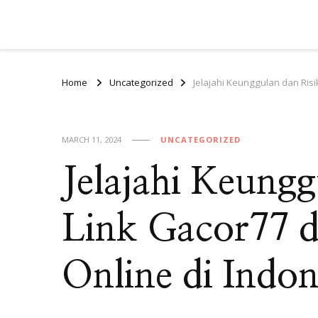
Home
Uncategorized
Jelajahi Keunggulan dan Risi
MARCH 11, 2024
UNCATEGORIZED
Jelajahi Keungg
Link Gacor77 d
Online di Indon