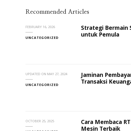
Recommended Articles
Strategi Bermain S
FEBRUARY 16, 2026
untuk Pemula
UNCATEGORIZED
Jaminan Pembayar
UPDATED ON
MAY 27, 2024
Transaksi Keuang
UNCATEGORIZED
Cara Membaca RTP
OCTOBER 25, 2025
Mesin Terbaik