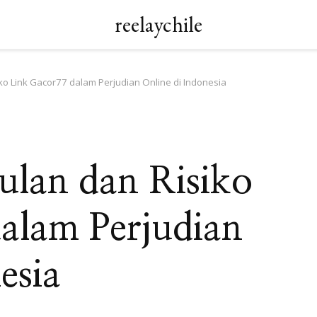
reelaychile
ko Link Gacor77 dalam Perjudian Online di Indonesia
ulan dan Risiko
alam Perjudian
esia