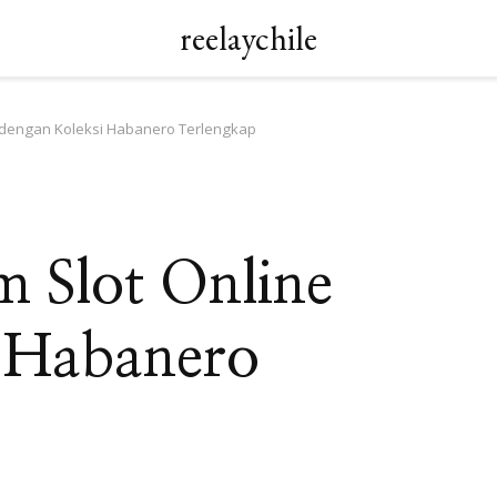
reelaychile
e dengan Koleksi Habanero Terlengkap
m Slot Online
i Habanero