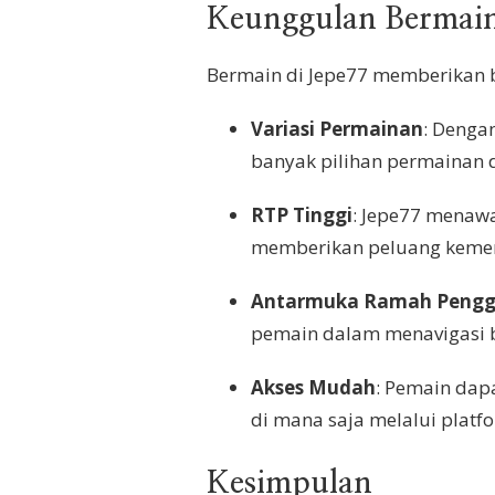
Keunggulan Bermain
Bermain di Jepe77 memberikan 
Variasi Permainan
: Denga
banyak pilihan permainan 
RTP Tinggi
: Jepe77 menaw
memberikan peluang kemen
Antarmuka Ramah Peng
pemain dalam menavigasi b
Akses Mudah
: Pemain dap
di mana saja melalui platf
Kesimpulan