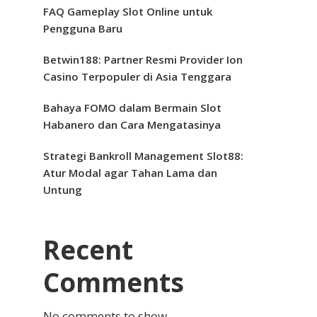
FAQ Gameplay Slot Online untuk
Pengguna Baru
Betwin188: Partner Resmi Provider Ion
Casino Terpopuler di Asia Tenggara
Bahaya FOMO dalam Bermain Slot
Habanero dan Cara Mengatasinya
Strategi Bankroll Management Slot88:
Atur Modal agar Tahan Lama dan
Untung
Recent
Comments
No comments to show.