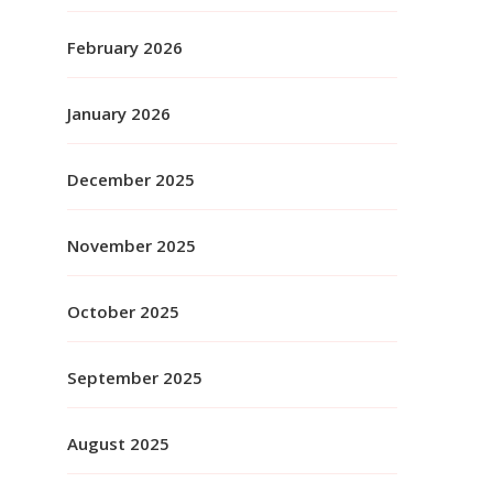
February 2026
January 2026
December 2025
November 2025
October 2025
September 2025
August 2025