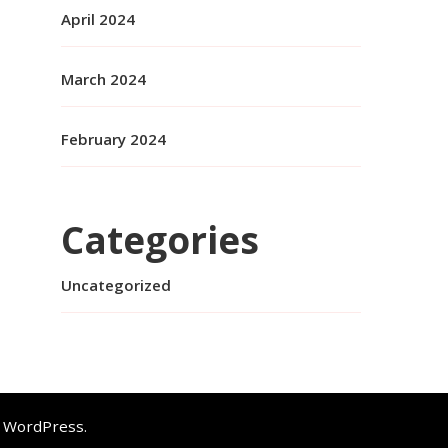
April 2024
March 2024
February 2024
Categories
Uncategorized
y
WordPress
.