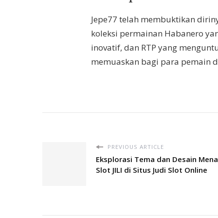
Jepe77 telah membuktikan diriny
koleksi permainan Habanero yan
inovatif, dan RTP yang mengun
memuaskan bagi para pemain di
PREVIOUS ARTICLE
Eksplorasi Tema dan Desain Mena
Slot JILI di Situs Judi Slot Online