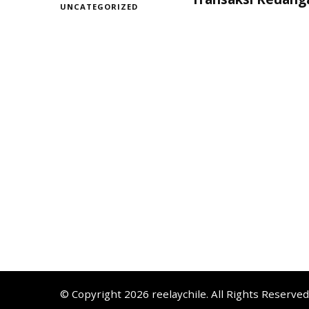
UNCATEGORIZED
© Copyright 2026
reelaychile
. All Rights Reserved