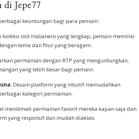
 di Jepe77
berbagai keuntungan bagi para pemain:
n koleksi slot Habanero yang lengkap, pemain memiliki
dengan tema dan fitur yang beragam.
arkan permainan dengan RTP yang menguntungkan,
angan yang lebih besar bagi pemain.
guna
: Desain platform yang intuitif memudahkan
erbagai kategori permainan.
at menikmati permainan favorit mereka kapan saja dan
orm yang responsif dan mudah diakses.