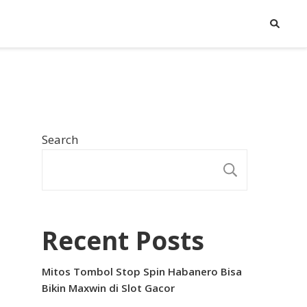
Search
SEARCH
Recent Posts
Mitos Tombol Stop Spin Habanero Bisa
Bikin Maxwin di Slot Gacor