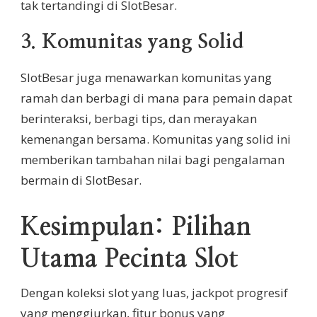
tak tertandingi di SlotBesar.
3. Komunitas yang Solid
SlotBesar juga menawarkan komunitas yang
ramah dan berbagi di mana para pemain dapat
berinteraksi, berbagi tips, dan merayakan
kemenangan bersama. Komunitas yang solid ini
memberikan tambahan nilai bagi pengalaman
bermain di SlotBesar.
Kesimpulan: Pilihan
Utama Pecinta Slot
Dengan koleksi slot yang luas, jackpot progresif
yang menggiurkan, fitur bonus yang