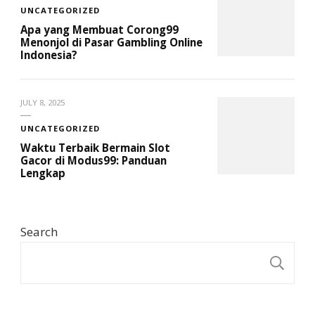
UNCATEGORIZED
Apa yang Membuat Corong99
Menonjol di Pasar Gambling Online
Indonesia?
JULY 8, 2025
UNCATEGORIZED
Waktu Terbaik Bermain Slot
Gacor di Modus99: Panduan
Lengkap
Search
S