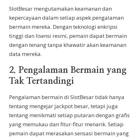
SlotBesar mengutamakan keamanan dan
kepercayaan dalam setiap aspek pengalaman
bermain mereka. Dengan teknologi enkripsi
tinggi dan lisensi resmi, pemain dapat bermain
dengan tenang tanpa khawatir akan keamanan
data mereka.
2. Pengalaman Bermain yang
Tak Tertandingi
Pengalaman bermain di SlotBesar tidak hanya
tentang mengejar jackpot besar, tetapi juga
tentang menikmati setiap putaran dengan grafis
yang memukau dan fitur-fitur menarik. Setiap
pemain dapat merasakan sensasi bermain yang