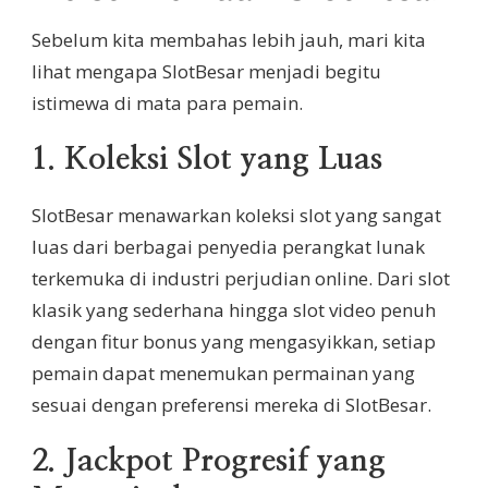
Sebelum kita membahas lebih jauh, mari kita
lihat mengapa SlotBesar menjadi begitu
istimewa di mata para pemain.
1. Koleksi Slot yang Luas
SlotBesar menawarkan koleksi slot yang sangat
luas dari berbagai penyedia perangkat lunak
terkemuka di industri perjudian online. Dari slot
klasik yang sederhana hingga slot video penuh
dengan fitur bonus yang mengasyikkan, setiap
pemain dapat menemukan permainan yang
sesuai dengan preferensi mereka di SlotBesar.
2. Jackpot Progresif yang