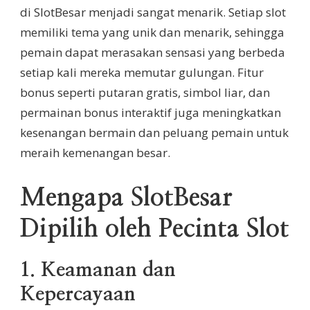
di SlotBesar menjadi sangat menarik. Setiap slot
memiliki tema yang unik dan menarik, sehingga
pemain dapat merasakan sensasi yang berbeda
setiap kali mereka memutar gulungan. Fitur
bonus seperti putaran gratis, simbol liar, dan
permainan bonus interaktif juga meningkatkan
kesenangan bermain dan peluang pemain untuk
meraih kemenangan besar.
Mengapa SlotBesar
Dipilih oleh Pecinta Slot
1. Keamanan dan
Kepercayaan