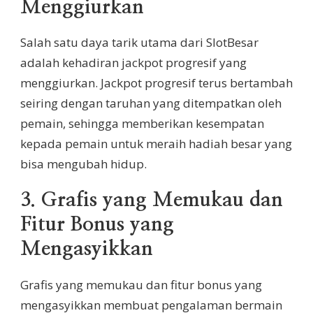
Menggiurkan
Salah satu daya tarik utama dari SlotBesar
adalah kehadiran jackpot progresif yang
menggiurkan. Jackpot progresif terus bertambah
seiring dengan taruhan yang ditempatkan oleh
pemain, sehingga memberikan kesempatan
kepada pemain untuk meraih hadiah besar yang
bisa mengubah hidup.
3. Grafis yang Memukau dan
Fitur Bonus yang
Mengasyikkan
Grafis yang memukau dan fitur bonus yang
mengasyikkan membuat pengalaman bermain