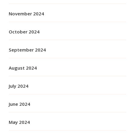
November 2024
October 2024
September 2024
August 2024
July 2024
June 2024
May 2024