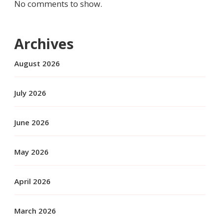
No comments to show.
Archives
August 2026
July 2026
June 2026
May 2026
April 2026
March 2026