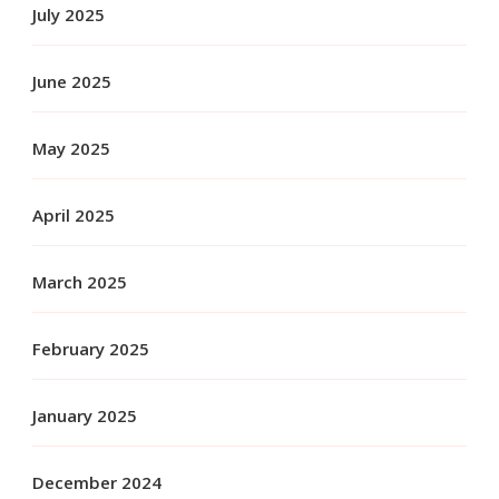
July 2025
June 2025
May 2025
April 2025
March 2025
February 2025
January 2025
December 2024