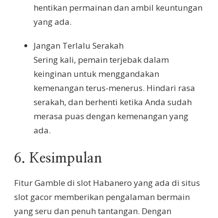
hentikan permainan dan ambil keuntungan
yang ada.
Jangan Terlalu Serakah
Sering kali, pemain terjebak dalam
keinginan untuk menggandakan
kemenangan terus-menerus. Hindari rasa
serakah, dan berhenti ketika Anda sudah
merasa puas dengan kemenangan yang
ada.
6. Kesimpulan
Fitur Gamble di slot Habanero yang ada di situs
slot gacor memberikan pengalaman bermain
yang seru dan penuh tantangan. Dengan