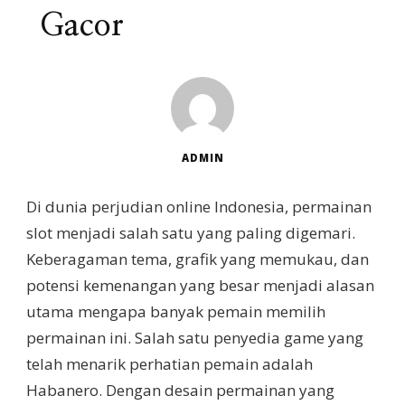
Gacor
ADMIN
Di dunia perjudian online Indonesia, permainan
slot menjadi salah satu yang paling digemari.
Keberagaman tema, grafik yang memukau, dan
potensi kemenangan yang besar menjadi alasan
utama mengapa banyak pemain memilih
permainan ini. Salah satu penyedia game yang
telah menarik perhatian pemain adalah
Habanero. Dengan desain permainan yang