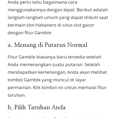
Anda perlu tahu bagaimana cara
menggunakannya dengan tepat. Berikut adalah
langkah-langkah umum yang dapat diikuti saat
bermain slot Habanero di situs slot gacor
dengan fitur Gamble:
a. Menang di Putaran Normal
Fitur Gamble biasanya baru tersedia setelah
Anda memenangkan suatu putaran. Setelah
mendapatkan kemenangan, Anda akan melihat
tombol Gamble yang muncul di layar
permainan. Klik tombol ini untuk memulai fitur
taruhan.
b. Pilih Taruhan Anda