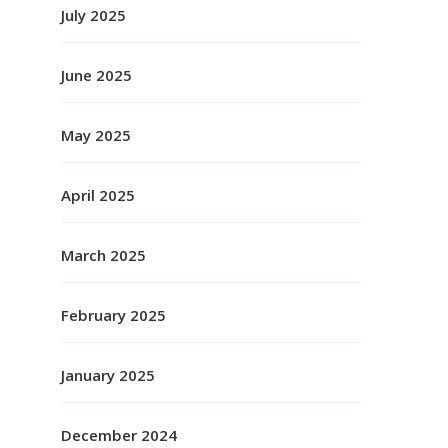
July 2025
June 2025
May 2025
April 2025
March 2025
February 2025
January 2025
December 2024