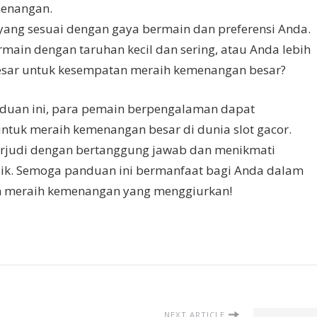
menangan.
yang sesuai dengan gaya bermain dan preferensi Anda.
main dengan taruhan kecil dan sering, atau Anda lebih
sar untuk kesempatan meraih kemenangan besar?
uan ini, para pemain berpengalaman dapat
tuk meraih kemenangan besar di dunia slot gacor.
erjudi dengan bertanggung jawab dan menikmati
k. Semoga panduan ini bermanfaat bagi Anda dalam
an meraih kemenangan yang menggiurkan!
NEXT ARTICLE