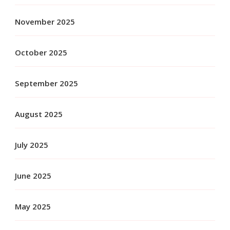
November 2025
October 2025
September 2025
August 2025
July 2025
June 2025
May 2025