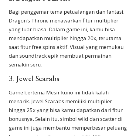
Bagi penggemar tema petualangan dan fantasi,
Dragon’s Throne menawarkan fitur multiplier
yang luar biasa. Dalam game ini, kamu bisa
mendapatkan multiplier hingga 20x, terutama
saat fitur free spins aktif. Visual yang memukau
dan soundtrack epik membuat permainan
semakin seru.
3.
Jewel Scarabs
Game bertema Mesir kuno ini tidak kalah
menarik. Jewel Scarabs memiliki multiplier
hingga 25x yang bisa kamu dapatkan dari fitur
bonusnya. Selain itu, simbol wild dan scatter di
game ini juga membantu memperbesar peluang