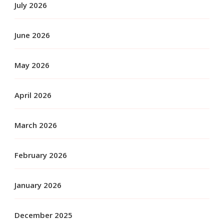
July 2026
June 2026
May 2026
April 2026
March 2026
February 2026
January 2026
December 2025