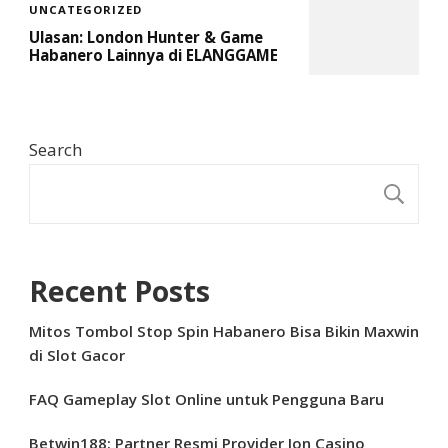
UNCATEGORIZED
Ulasan: London Hunter & Game
Habanero Lainnya di ELANGGAME
Search
S
Recent Posts
Mitos Tombol Stop Spin Habanero Bisa Bikin Maxwin
di Slot Gacor
FAQ Gameplay Slot Online untuk Pengguna Baru
Betwin188: Partner Resmi Provider Ion Casino