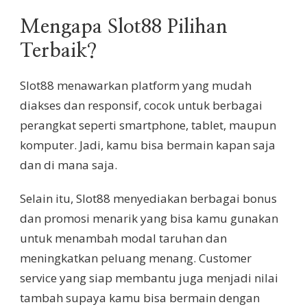
Mengapa Slot88 Pilihan
Terbaik?
Slot88 menawarkan platform yang mudah
diakses dan responsif, cocok untuk berbagai
perangkat seperti smartphone, tablet, maupun
komputer. Jadi, kamu bisa bermain kapan saja
dan di mana saja.
Selain itu, Slot88 menyediakan berbagai bonus
dan promosi menarik yang bisa kamu gunakan
untuk menambah modal taruhan dan
meningkatkan peluang menang. Customer
service yang siap membantu juga menjadi nilai
tambah supaya kamu bisa bermain dengan