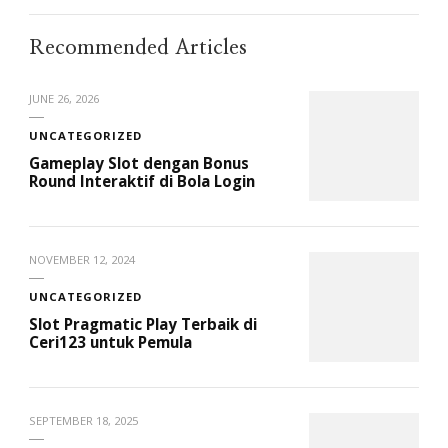
Recommended Articles
JUNE 26, 2026
UNCATEGORIZED
Gameplay Slot dengan Bonus
Round Interaktif di Bola Login
NOVEMBER 12, 2024
UNCATEGORIZED
Slot Pragmatic Play Terbaik di
Ceri123 untuk Pemula
SEPTEMBER 18, 2025