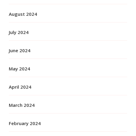
August 2024
July 2024
June 2024
May 2024
April 2024
March 2024
February 2024