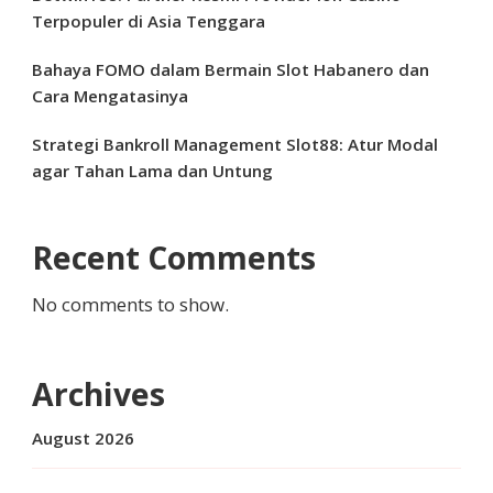
Terpopuler di Asia Tenggara
Bahaya FOMO dalam Bermain Slot Habanero dan
Cara Mengatasinya
Strategi Bankroll Management Slot88: Atur Modal
agar Tahan Lama dan Untung
Recent Comments
No comments to show.
Archives
August 2026