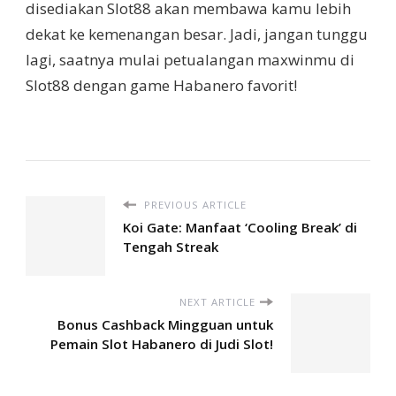
disediakan Slot88 akan membawa kamu lebih
dekat ke kemenangan besar. Jadi, jangan tunggu
lagi, saatnya mulai petualangan maxwinmu di
Slot88 dengan game Habanero favorit!
PREVIOUS ARTICLE
Koi Gate: Manfaat ‘Cooling Break’ di
Tengah Streak
NEXT ARTICLE
Bonus Cashback Mingguan untuk
Pemain Slot Habanero di Judi Slot!