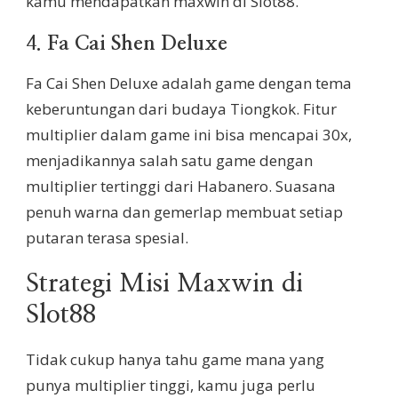
kamu mendapatkan maxwin di Slot88.
4.
Fa Cai Shen Deluxe
Fa Cai Shen Deluxe adalah game dengan tema
keberuntungan dari budaya Tiongkok. Fitur
multiplier dalam game ini bisa mencapai 30x,
menjadikannya salah satu game dengan
multiplier tertinggi dari Habanero. Suasana
penuh warna dan gemerlap membuat setiap
putaran terasa spesial.
Strategi Misi Maxwin di
Slot88
Tidak cukup hanya tahu game mana yang
punya multiplier tinggi, kamu juga perlu