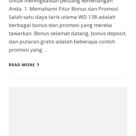
untuk meningkatkan peluang kemenangan
Anda. 1. Memahami Fitur Bonus dan Promosi
Salah satu daya tarik utama WD 138 adalah
berbagai bonus dan promosi yang mereka
tawarkan. Bonus selamat datang, bonus deposit,
dan putaran gratis adalah beberapa contoh
promosi yang …
READ MORE