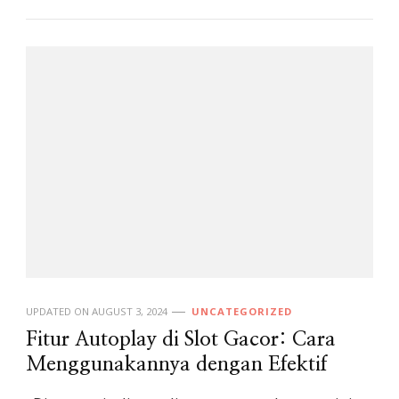
UPDATED ON
AUGUST 3, 2024
UNCATEGORIZED
Fitur Autoplay di Slot Gacor: Cara
Menggunakannya dengan Efektif