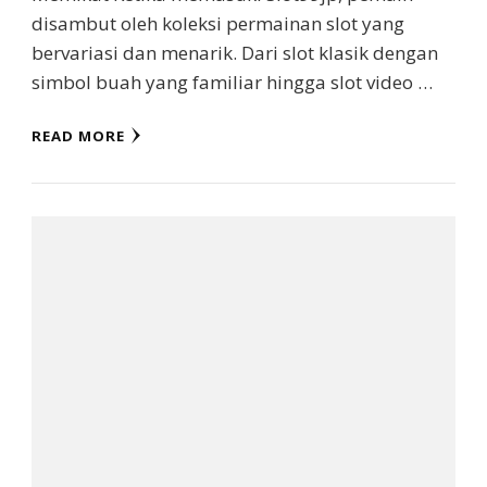
disambut oleh koleksi permainan slot yang
bervariasi dan menarik. Dari slot klasik dengan
simbol buah yang familiar hingga slot video …
READ MORE