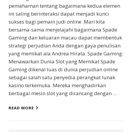
pemahaman tentang bagaimana kedua elemen
ini saling berinteraksi dapat menjadi kunci
sukses bagi pemain judi online. Mari kita
bersama-sama menjelajahi bagaimana Spade
Gaming dan keluaran macau dapat membentuk
strategi perjudian Anda dengan gaya penulisan
yang memikat ala Andrea Hirata. Spade Gaming:
Menawarkan Dunia Slot yang Memikat Spade
Gaming dikenal luas di dunia perjudian online
sebagai salah satu penyedia perangkat lunak
kasino terkemuka. Mereka menghadirkan
berbagai mesin slot yang dirancang dengan …
READ MORE