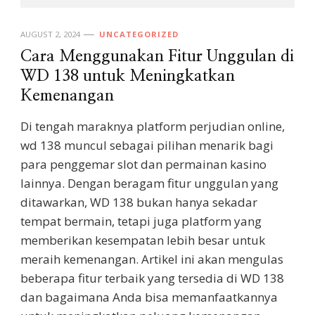
AUGUST 2, 2024
UNCATEGORIZED
Cara Menggunakan Fitur Unggulan di
WD 138 untuk Meningkatkan
Kemenangan
Di tengah maraknya platform perjudian online,
wd 138 muncul sebagai pilihan menarik bagi
para penggemar slot dan permainan kasino
lainnya. Dengan beragam fitur unggulan yang
ditawarkan, WD 138 bukan hanya sekadar
tempat bermain, tetapi juga platform yang
memberikan kesempatan lebih besar untuk
meraih kemenangan. Artikel ini akan mengulas
beberapa fitur terbaik yang tersedia di WD 138
dan bagaimana Anda bisa memanfaatkannya