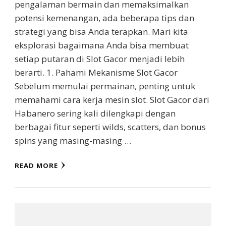
pengalaman bermain dan memaksimalkan
potensi kemenangan, ada beberapa tips dan
strategi yang bisa Anda terapkan. Mari kita
eksplorasi bagaimana Anda bisa membuat
setiap putaran di Slot Gacor menjadi lebih
berarti. 1. Pahami Mekanisme Slot Gacor
Sebelum memulai permainan, penting untuk
memahami cara kerja mesin slot. Slot Gacor dari
Habanero sering kali dilengkapi dengan
berbagai fitur seperti wilds, scatters, dan bonus
spins yang masing-masing …
READ MORE