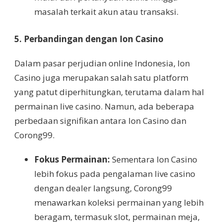
masalah terkait akun atau transaksi.
5. Perbandingan dengan Ion Casino
Dalam pasar perjudian online Indonesia, Ion
Casino juga merupakan salah satu platform
yang patut diperhitungkan, terutama dalam hal
permainan live casino. Namun, ada beberapa
perbedaan signifikan antara Ion Casino dan
Corong99.
Fokus Permainan:
Sementara Ion Casino
lebih fokus pada pengalaman live casino
dengan dealer langsung, Corong99
menawarkan koleksi permainan yang lebih
beragam, termasuk slot, permainan meja,