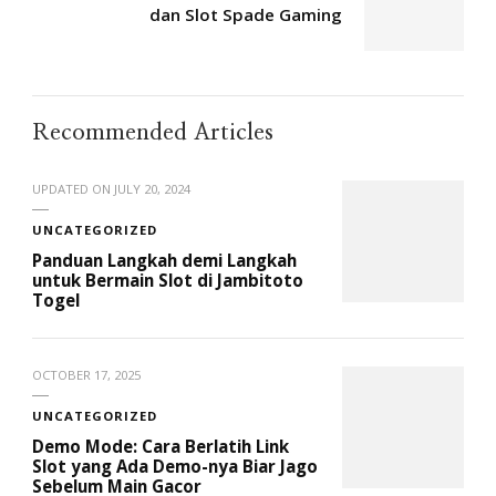
dan Slot Spade Gaming
Recommended Articles
UPDATED ON
JULY 20, 2024
UNCATEGORIZED
Panduan Langkah demi Langkah
untuk Bermain Slot di Jambitoto
Togel
OCTOBER 17, 2025
UNCATEGORIZED
Demo Mode: Cara Berlatih Link
Slot yang Ada Demo-nya Biar Jago
Sebelum Main Gacor