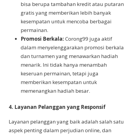
bisa berupa tambahan kredit atau putaran
gratis yang memberikan lebih banyak
kesempatan untuk mencoba berbagai
permainan.
Promosi Berkala:
Corong99 juga aktif
dalam menyelenggarakan promosi berkala
dan turnamen yang menawarkan hadiah
menarik. Ini tidak hanya menambah
keseruan permainan, tetapi juga
memberikan kesempatan untuk
memenangkan hadiah besar.
4. Layanan Pelanggan yang Responsif
Layanan pelanggan yang baik adalah salah satu
aspek penting dalam perjudian online, dan