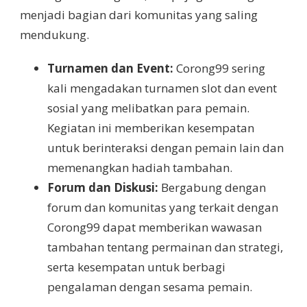
menjadi bagian dari komunitas yang saling
mendukung.
Turnamen dan Event:
Corong99 sering
kali mengadakan turnamen slot dan event
sosial yang melibatkan para pemain.
Kegiatan ini memberikan kesempatan
untuk berinteraksi dengan pemain lain dan
memenangkan hadiah tambahan.
Forum dan Diskusi:
Bergabung dengan
forum dan komunitas yang terkait dengan
Corong99 dapat memberikan wawasan
tambahan tentang permainan dan strategi,
serta kesempatan untuk berbagi
pengalaman dengan sesama pemain.