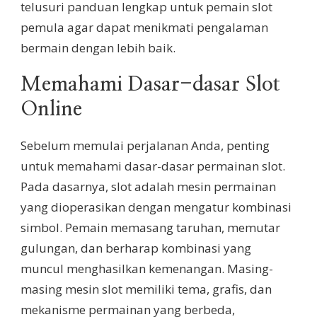
telusuri panduan lengkap untuk pemain slot
pemula agar dapat menikmati pengalaman
bermain dengan lebih baik.
Memahami Dasar-dasar Slot
Online
Sebelum memulai perjalanan Anda, penting
untuk memahami dasar-dasar permainan slot.
Pada dasarnya, slot adalah mesin permainan
yang dioperasikan dengan mengatur kombinasi
simbol. Pemain memasang taruhan, memutar
gulungan, dan berharap kombinasi yang
muncul menghasilkan kemenangan. Masing-
masing mesin slot memiliki tema, grafis, dan
mekanisme permainan yang berbeda,