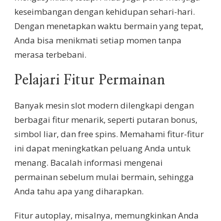
keseimbangan dengan kehidupan sehari-hari.
Dengan menetapkan waktu bermain yang tepat,
Anda bisa menikmati setiap momen tanpa
merasa terbebani.
Pelajari Fitur Permainan
Banyak mesin slot modern dilengkapi dengan
berbagai fitur menarik, seperti putaran bonus,
simbol liar, dan free spins. Memahami fitur-fitur
ini dapat meningkatkan peluang Anda untuk
menang. Bacalah informasi mengenai
permainan sebelum mulai bermain, sehingga
Anda tahu apa yang diharapkan.
Fitur autoplay, misalnya, memungkinkan Anda