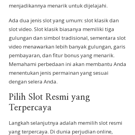
menjadikannya menarik untuk dijelajahi.
Ada dua jenis slot yang umum: slot klasik dan
slot video. Slot klasik biasanya memiliki tiga
gulungan dan simbol tradisional, sementara slot
video menawarkan lebih banyak gulungan, garis
pembayaran, dan fitur bonus yang menarik.
Memahami perbedaan ini akan membantu Anda
menentukan jenis permainan yang sesuai
dengan selera Anda.
Pilih Slot Resmi yang
Terpercaya
Langkah selanjutnya adalah memilih slot resmi
yang terpercaya. Di dunia perjudian online,