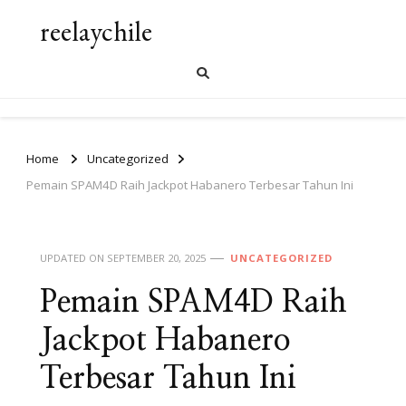
reelaychile
Home
Uncategorized
Pemain SPAM4D Raih Jackpot Habanero Terbesar Tahun Ini
UPDATED ON
SEPTEMBER 20, 2025
UNCATEGORIZED
Pemain SPAM4D Raih
Jackpot Habanero
Terbesar Tahun Ini