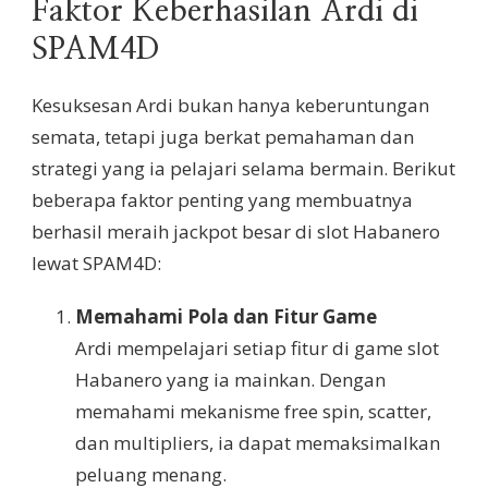
Faktor Keberhasilan Ardi di
SPAM4D
Kesuksesan Ardi bukan hanya keberuntungan
semata, tetapi juga berkat pemahaman dan
strategi yang ia pelajari selama bermain. Berikut
beberapa faktor penting yang membuatnya
berhasil meraih jackpot besar di slot Habanero
lewat SPAM4D:
Memahami Pola dan Fitur Game
Ardi mempelajari setiap fitur di game slot
Habanero yang ia mainkan. Dengan
memahami mekanisme free spin, scatter,
dan multipliers, ia dapat memaksimalkan
peluang menang.