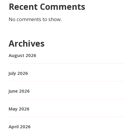
Recent Comments
No comments to show.
Archives
August 2026
July 2026
June 2026
May 2026
April 2026