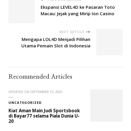
Ekspansi LEVEL4D ke Pasaran Toto
Macau: Jejak yang Mirip Ion Casino
NEXT ARTICLE
Mengapa LOL4D Menjadi Pilihan
Utama Pemain Slot di Indonesia
Recommended Articles
UPDATED ON
SEPTEMBER 15, 2025
UNCATEGORIZED
Kiat Aman Main Judi Sportsbook
di Bayar77 selama Piala Dunia U-
20