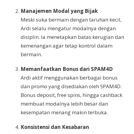
Manajemen Modal yang Bijak
Meski suka bermain dengan taruhan kecil,
Ardi selalu mengatur modalnya dengan
disiplin. Ia menetapkan batas kerugian dan
kemenangan agar tetap kontrol dalam
bermain.
Memanfaatkan Bonus dari SPAM4D
Ardi aktif menggunakan berbagai bonus
dan promo yang disediakan oleh SPAM4D.
Bonus deposit, free spins, hingga cashback
membuat modalnya lebih besar dan
kesempatan menang makin terbuka.
Konsistensi dan Kesabaran