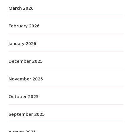
March 2026
February 2026
January 2026
December 2025
November 2025
October 2025
September 2025
August 2025