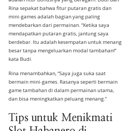
Rina sepakat bahwa fitur putaran gratis dan
mini-games adalah bagian yang paling
mendebarkan dari permainan. “Ketika saya
mendapatkan putaran gratis, jantung saya
berdebar. Itu adalah kesempatan untuk menang
besar tanpa mengeluarkan modal tambahan!”
kata Budi.
Rina menambahkan, “Saya juga suka saat
bermain mini-games. Rasanya seperti bermain
game tambahan di dalam permainan utama,
dan bisa meningkatkan peluang menang.”
Tips untuk Menikmati