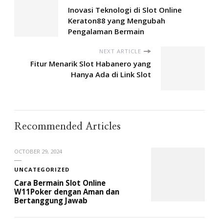
Inovasi Teknologi di Slot Online
Keraton88 yang Mengubah
Pengalaman Bermain
NEXT ARTICLE
Fitur Menarik Slot Habanero yang
Hanya Ada di Link Slot
Recommended Articles
OCTOBER 29, 2024
UNCATEGORIZED
Cara Bermain Slot Online
W11Poker dengan Aman dan
Bertanggung Jawab