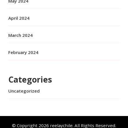
May 2024
April 2024
March 2024
February 2024
Categories
Uncategorized
© Copyright 2026
reelaychile
. All Rights Reserved.