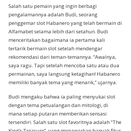
Salah satu pemain yang ingin berbagi
pengalamannya adalah Budi, seorang
penggemar slot Habanero yang telah bermain di
Alfamabet selama lebih dari setahun. Budi
menceritakan bagaimana ia pertama kali
tertarik bermain slot setelah mendengar
rekomendasi dari teman-temannya. “Awalnya,
saya ragu. Tapi setelah mencoba satu atau dua
permainan, saya langsung ketagihan! Habanero
memiliki banyak tema yang menarik,” ujarnya.
Budi mengaku bahwa ia paling menyukai slot
dengan tema petualangan dan mitologi, di
mana setiap putaran memberikan sensasi
tersendiri. Salah satu slot favoritnya adalah “The
King’s Treasure”, yang menawarkan banyak fitur