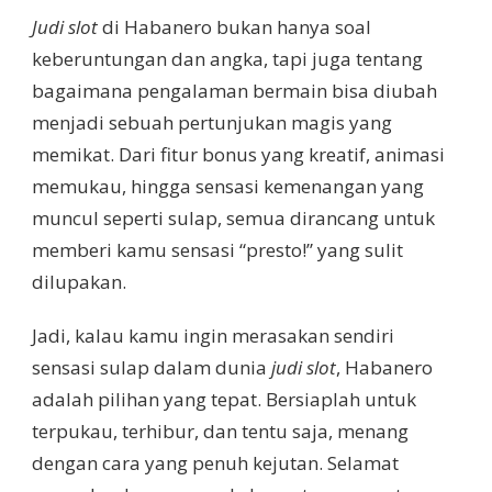
Judi slot
di Habanero bukan hanya soal
keberuntungan dan angka, tapi juga tentang
bagaimana pengalaman bermain bisa diubah
menjadi sebuah pertunjukan magis yang
memikat. Dari fitur bonus yang kreatif, animasi
memukau, hingga sensasi kemenangan yang
muncul seperti sulap, semua dirancang untuk
memberi kamu sensasi “presto!” yang sulit
dilupakan.
Jadi, kalau kamu ingin merasakan sendiri
sensasi sulap dalam dunia
judi slot
, Habanero
adalah pilihan yang tepat. Bersiaplah untuk
terpukau, terhibur, dan tentu saja, menang
dengan cara yang penuh kejutan. Selamat