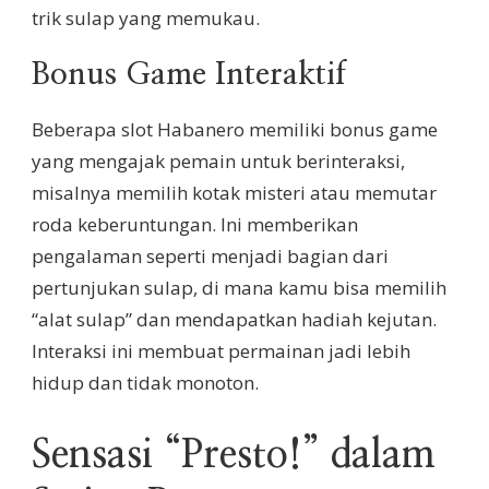
trik sulap yang memukau.
Bonus Game Interaktif
Beberapa slot Habanero memiliki bonus game
yang mengajak pemain untuk berinteraksi,
misalnya memilih kotak misteri atau memutar
roda keberuntungan. Ini memberikan
pengalaman seperti menjadi bagian dari
pertunjukan sulap, di mana kamu bisa memilih
“alat sulap” dan mendapatkan hadiah kejutan.
Interaksi ini membuat permainan jadi lebih
hidup dan tidak monoton.
Sensasi “Presto!” dalam