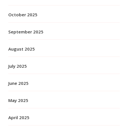
October 2025
September 2025
August 2025
July 2025
June 2025
May 2025
April 2025