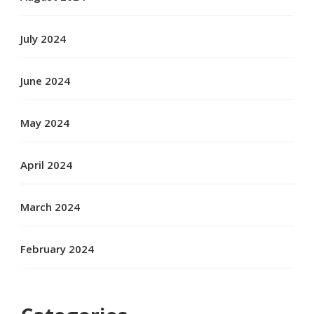
July 2024
June 2024
May 2024
April 2024
March 2024
February 2024