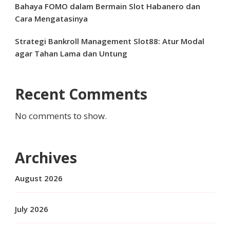
Bahaya FOMO dalam Bermain Slot Habanero dan
Cara Mengatasinya
Strategi Bankroll Management Slot88: Atur Modal
agar Tahan Lama dan Untung
Recent Comments
No comments to show.
Archives
August 2026
July 2026