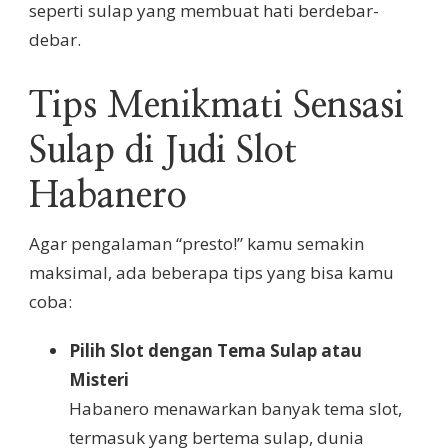
seperti sulap yang membuat hati berdebar-
debar.
Tips Menikmati Sensasi
Sulap di Judi Slot
Habanero
Agar pengalaman “presto!” kamu semakin
maksimal, ada beberapa tips yang bisa kamu
coba:
Pilih Slot dengan Tema Sulap atau
Misteri
Habanero menawarkan banyak tema slot,
termasuk yang bertema sulap, dunia