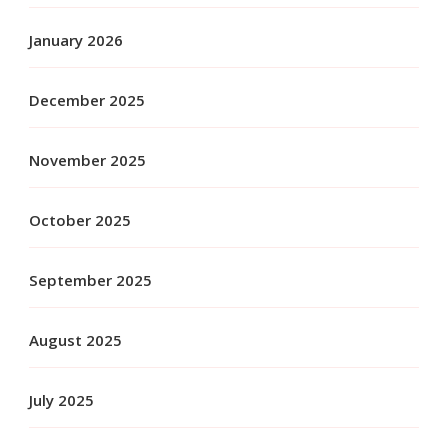
January 2026
December 2025
November 2025
October 2025
September 2025
August 2025
July 2025