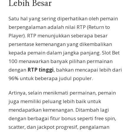
Lebih Besar
Satu hal yang sering diperhatikan oleh pemain
berpengalaman adalah nilai RTP (Return to
Player). RTP menunjukkan seberapa besar
persentase kemenangan yang dikembalikan
kepada pemain dalam jangka panjang. Slot Bet
100 menawarkan banyak pilihan permainan
dengan
RTP tinggi
, bahkan mencapai lebih dari
96% untuk beberapa judul populer.
Artinya, selain menikmati permainan, pemain
juga memiliki peluang lebih baik untuk
mendapatkan kemenangan. Ditambah lagi
dengan berbagai fitur bonus seperti free spin,
scatter, dan jackpot progresif, pengalaman