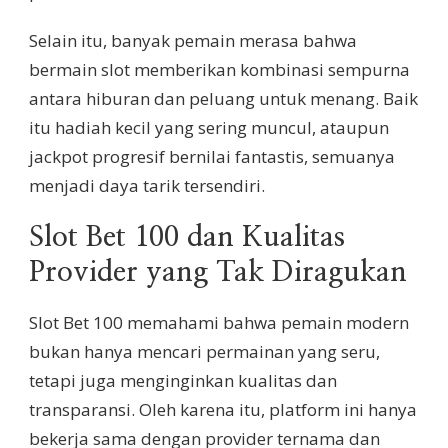
Selain itu, banyak pemain merasa bahwa
bermain slot memberikan kombinasi sempurna
antara hiburan dan peluang untuk menang. Baik
itu hadiah kecil yang sering muncul, ataupun
jackpot progresif bernilai fantastis, semuanya
menjadi daya tarik tersendiri.
Slot Bet 100 dan Kualitas
Provider yang Tak Diragukan
Slot Bet 100 memahami bahwa pemain modern
bukan hanya mencari permainan yang seru,
tetapi juga menginginkan kualitas dan
transparansi. Oleh karena itu, platform ini hanya
bekerja sama dengan provider ternama dan