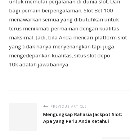
untuk memulai perjalanan di dunia slot. Dan
bagi pemain berpengalaman, Slot Bet 100
menawarkan semua yang dibutuhkan untuk
terus menikmati permainan dengan kualitas
maksimal. Jadi, bila Anda mencari platform slot
yang tidak hanya menyenangkan tapi juga
mengedepankan kualitas,
situs slot depo
10k
adalah jawabannya.
PREVIOUS ARTICLE
Mengungkap Rahasia Jackpot Slot:
Apa yang Perlu Anda Ketahui