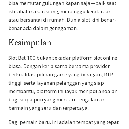
bisa memutar gulungan kapan saja—baik saat
istirahat makan siang, menunggu kendaraan,
atau bersantai di rumah. Dunia slot kini benar-
benar ada dalam genggaman.
Kesimpulan
Slot Bet 100 bukan sekadar platform slot online
biasa. Dengan kerja sama bersama provider
berkualitas, pilihan game yang beragam, RTP
tinggi, serta layanan pelanggan yang siap
membantu, platform ini layak menjadi andalan
bagi siapa pun yang mencari pengalaman
bermain yang seru dan terpercaya.
Bagi pemain baru, ini adalah tempat yang tepat