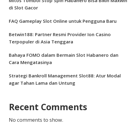
Mitos Tombol Stop Spin Habanero Bisa Bikin Maxwin
di Slot Gacor
FAQ Gameplay Slot Online untuk Pengguna Baru
Betwin188: Partner Resmi Provider Ion Casino
Terpopuler di Asia Tenggara
Bahaya FOMO dalam Bermain Slot Habanero dan
Cara Mengatasinya
Strategi Bankroll Management Slot88: Atur Modal
agar Tahan Lama dan Untung
Recent Comments
No comments to show.