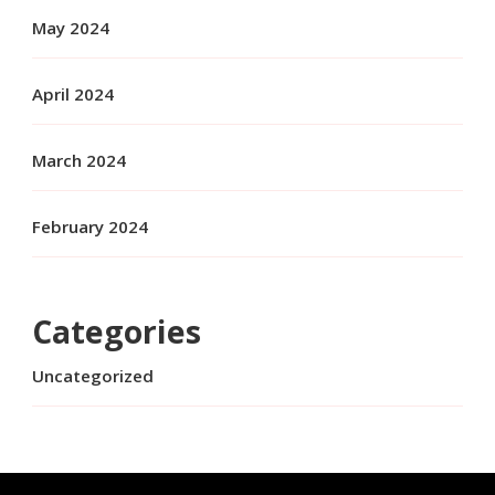
May 2024
April 2024
March 2024
February 2024
Categories
Uncategorized