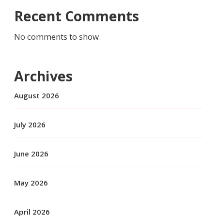
Recent Comments
No comments to show.
Archives
August 2026
July 2026
June 2026
May 2026
April 2026