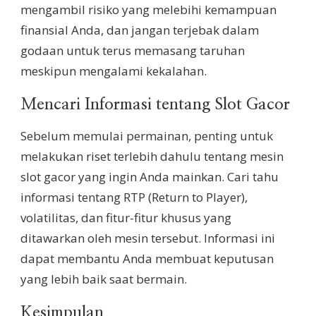
mengambil risiko yang melebihi kemampuan
finansial Anda, dan jangan terjebak dalam
godaan untuk terus memasang taruhan
meskipun mengalami kekalahan.
Mencari Informasi tentang Slot Gacor
Sebelum memulai permainan, penting untuk
melakukan riset terlebih dahulu tentang mesin
slot gacor yang ingin Anda mainkan. Cari tahu
informasi tentang RTP (Return to Player),
volatilitas, dan fitur-fitur khusus yang
ditawarkan oleh mesin tersebut. Informasi ini
dapat membantu Anda membuat keputusan
yang lebih baik saat bermain.
Kesimpulan