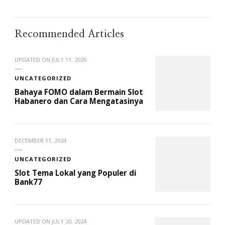
Recommended Articles
UPDATED ON
JULY 11, 2026
UNCATEGORIZED
Bahaya FOMO dalam Bermain Slot
Habanero dan Cara Mengatasinya
DECEMBER 11, 2024
UNCATEGORIZED
Slot Tema Lokal yang Populer di
Bank77
UPDATED ON
JULY 20, 2024