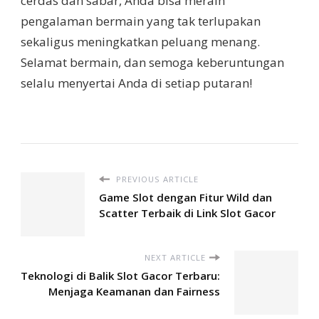
cerdas dan sabar, Anda bisa meraih
pengalaman bermain yang tak terlupakan
sekaligus meningkatkan peluang menang.
Selamat bermain, dan semoga keberuntungan
selalu menyertai Anda di setiap putaran!
PREVIOUS ARTICLE
Game Slot dengan Fitur Wild dan
Scatter Terbaik di Link Slot Gacor
NEXT ARTICLE
Teknologi di Balik Slot Gacor Terbaru:
Menjaga Keamanan dan Fairness