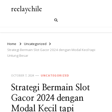
reelaychile
Home
Uncategorized
Strategi Bermain Slot Gacor 2024 dengan Modal Kecil tapi
Untung Besar
OCTOBER 7, 2024
UNCATEGORIZED
Strategi Bermain Slot
Gacor 2024 dengan
Modal Kecil tapi