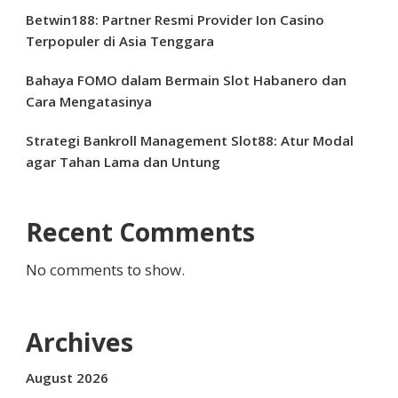
Betwin188: Partner Resmi Provider Ion Casino
Terpopuler di Asia Tenggara
Bahaya FOMO dalam Bermain Slot Habanero dan
Cara Mengatasinya
Strategi Bankroll Management Slot88: Atur Modal
agar Tahan Lama dan Untung
Recent Comments
No comments to show.
Archives
August 2026