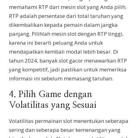
memahami RTP dari mesin slot yang Anda pilih.
RTP adalah persentase dari total taruhan yang
dikembalikan kepada pemain dalam jangka
panjang. Pilihlah mesin slot dengan RTP tinggi,
karena ini berarti peluang Anda untuk
mendapatkan kembali modal lebih besar. Di
tahun 2024, banyak slot gacor menawarkan RTP
yang kompetitif, jadi pastikan untuk memeriksa
informasi ini sebelum memasang taruhan.
4. Pilih Game dengan
Volatilitas yang Sesuai
Volatilitas permainan slot menentukan seberapa
sering dan seberapa besar kemenangan yang