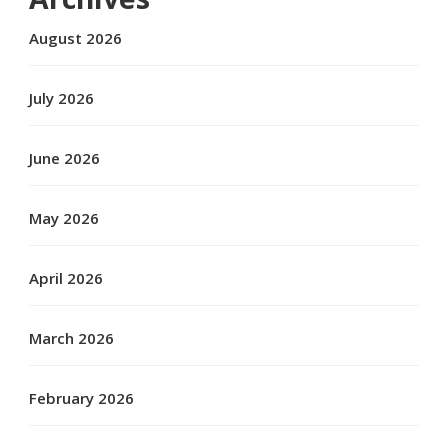
August 2026
July 2026
June 2026
May 2026
April 2026
March 2026
February 2026