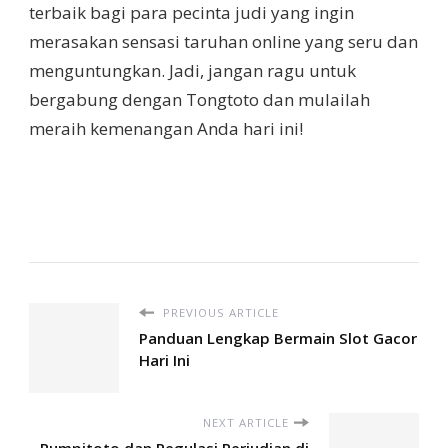
terbaik bagi para pecinta judi yang ingin
merasakan sensasi taruhan online yang seru dan
menguntungkan. Jadi, jangan ragu untuk
bergabung dengan Tongtoto dan mulailah
meraih kemenangan Anda hari ini!
PREVIOUS ARTICLE
Panduan Lengkap Bermain Slot Gacor
Hari Ini
NEXT ARTICLE
Rumpitoto dan Regulasi Perjudian di