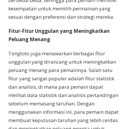
berbeda-beda, sehingga para pemain memiliki
kesempatan untuk memilih permainan yang
sesuai dengan preferensi dan strategi mereka.
Fitur-Fitur Unggulan yang Meningkatkan
Peluang Menang
Tongtoto juga menawarkan berbagai fitur
unggulan yang dirancang untuk meningkatkan
peluang menang para pemainnya. Salah satu
fitur yang sangat populer adalah fitur statistik
dan analisis, di mana para pemain dapat
melihat data statistik dan analisis pertandingan
sebelum memasang taruhan. Dengan
menggunakan informasi ini, para pemain dapat
membuat keputusan taruhan yang lebih cerdas
dan meningkatkan peluang mereka untuk