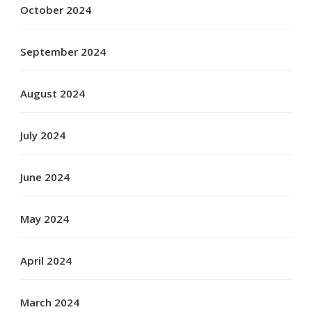
October 2024
September 2024
August 2024
July 2024
June 2024
May 2024
April 2024
March 2024