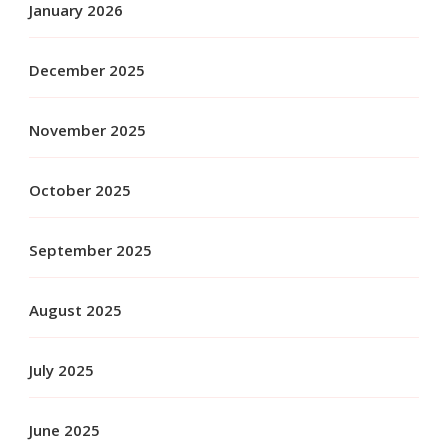
January 2026
December 2025
November 2025
October 2025
September 2025
August 2025
July 2025
June 2025