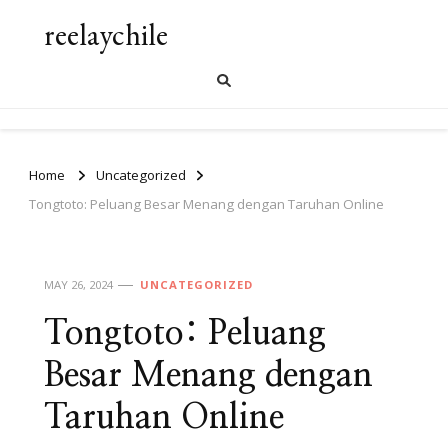
reelaychile
Home
Uncategorized
Tongtoto: Peluang Besar Menang dengan Taruhan Online
MAY 26, 2024
UNCATEGORIZED
Tongtoto: Peluang
Besar Menang dengan
Taruhan Online