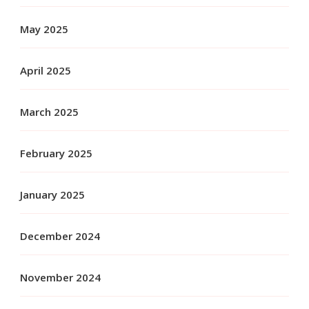
May 2025
April 2025
March 2025
February 2025
January 2025
December 2024
November 2024