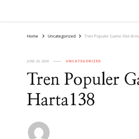
Home
Uncategorized
Tren Populer Game Slot di H
JUNE 20, 2024
UNCATEGORIZED
Tren Populer G
Harta138