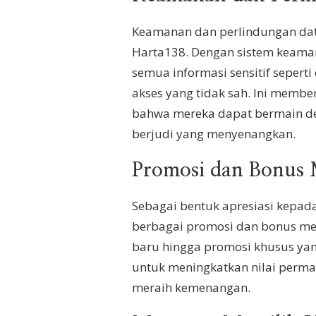
Keamanan dan perlindungan data
Harta138. Dengan sistem keama
semua informasi sensitif seperti
akses yang tidak sah. Ini mem
bahwa mereka dapat bermain d
berjudi yang menyenangkan.
Promosi dan Bonus 
Sebagai bentuk apresiasi kepad
berbagai promosi dan bonus men
baru hingga promosi khusus yan
untuk meningkatkan nilai perm
meraih kemenangan.