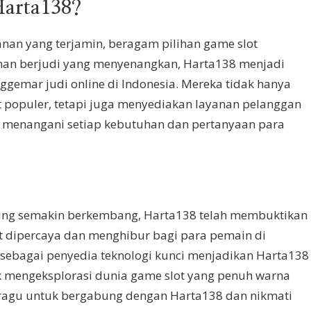
arta138?
an yang terjamin, beragam pilihan game slot
aman berjudi yang menyenangkan, Harta138 menjadi
nggemar judi online di Indonesia. Mereka tidak hanya
populer, tetapi juga menyediakan layanan pelanggan
k menangani setiap kebutuhan dan pertanyaan para
yang semakin berkembang, Harta138 telah membuktikan
at dipercaya dan menghibur bagi para pemain di
 sebagai penyedia teknologi kunci menjadikan Harta138
k mengeksplorasi dunia game slot yang penuh warna
 ragu untuk bergabung dengan Harta138 dan nikmati