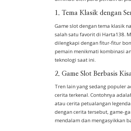
1. Tema Klasik dengan S
Game slot dengan tema klasik 
salah satu favorit di Harta138.
dilengkapi dengan fitur-fitur bo
pemain menikmati kombinasi ant
teknologi saat ini.
2. Game Slot Berbasis Kis
Tren lain yang sedang populer 
cerita terkenal. Contohnya adal
atau cerita petualangan legendar
dengan cerita tersebut, game-
mendalam dan mengasyikkan ba