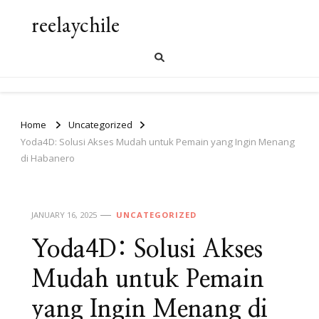
reelaychile
Home
Uncategorized
Yoda4D: Solusi Akses Mudah untuk Pemain yang Ingin Menang
di Habanero
JANUARY 16, 2025
UNCATEGORIZED
Yoda4D: Solusi Akses
Mudah untuk Pemain
yang Ingin Menang di