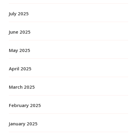
July 2025
June 2025
May 2025
April 2025
March 2025
February 2025
January 2025