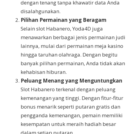
dengan tenang tanpa khawatir data Anda
disalahgunakan.
Pilihan Permainan yang Beragam
Selain slot Habanero, Yoda4D juga
menawarkan berbagai jenis permainan judi
lainnya, mulai dari permainan meja kasino
hingga taruhan olahraga. Dengan begitu
banyak pilihan permainan, Anda tidak akan
kehabisan hiburan.
Peluang Menang yang Menguntungkan
Slot Habanero terkenal dengan peluang
kemenangan yang tinggi. Dengan fitur-fitur
bonus menarik seperti putaran gratis dan
pengganda kemenangan, pemain memiliki
kesempatan untuk meraih hadiah besar
dalam setiap putaran.