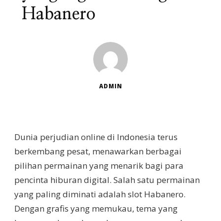
Habanero
ADMIN
Dunia perjudian online di Indonesia terus
berkembang pesat, menawarkan berbagai
pilihan permainan yang menarik bagi para
pencinta hiburan digital. Salah satu permainan
yang paling diminati adalah slot Habanero.
Dengan grafis yang memukau, tema yang