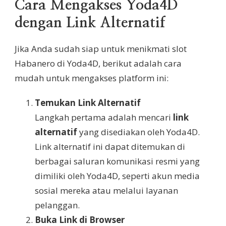
Cara Mengakses Yoda4D
dengan Link Alternatif
Jika Anda sudah siap untuk menikmati slot
Habanero di Yoda4D, berikut adalah cara
mudah untuk mengakses platform ini:
Temukan Link Alternatif
Langkah pertama adalah mencari
link
alternatif
yang disediakan oleh Yoda4D.
Link alternatif ini dapat ditemukan di
berbagai saluran komunikasi resmi yang
dimiliki oleh Yoda4D, seperti akun media
sosial mereka atau melalui layanan
pelanggan.
Buka Link di Browser