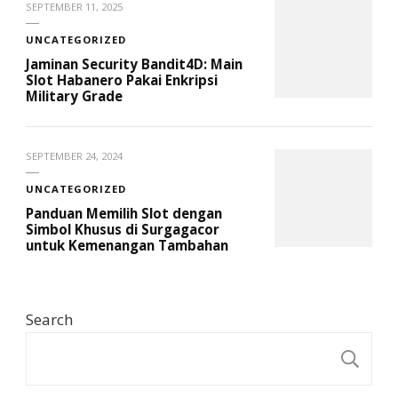
SEPTEMBER 11, 2025
UNCATEGORIZED
Jaminan Security Bandit4D: Main
Slot Habanero Pakai Enkripsi
Military Grade
SEPTEMBER 24, 2024
UNCATEGORIZED
Panduan Memilih Slot dengan
Simbol Khusus di Surgagacor
untuk Kemenangan Tambahan
Search
S