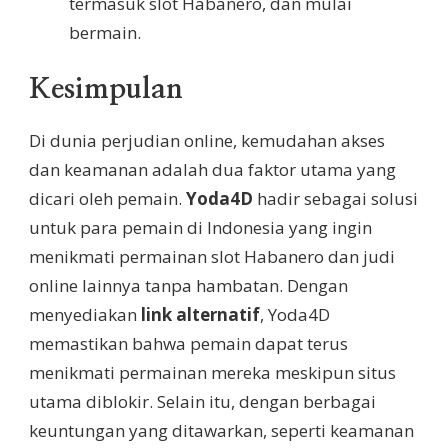
termasuk slot Habanero, dan mulai
bermain.
Kesimpulan
Di dunia perjudian online, kemudahan akses
dan keamanan adalah dua faktor utama yang
dicari oleh pemain.
Yoda4D
hadir sebagai solusi
untuk para pemain di Indonesia yang ingin
menikmati permainan slot Habanero dan judi
online lainnya tanpa hambatan. Dengan
menyediakan
link alternatif
, Yoda4D
memastikan bahwa pemain dapat terus
menikmati permainan mereka meskipun situs
utama diblokir. Selain itu, dengan berbagai
keuntungan yang ditawarkan, seperti keamanan