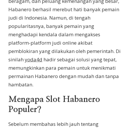
beragam, dan peluang kemenangan yang besar,
Habanero berhasil merebut hati banyak pemain
judi di Indonesia. Namun, di tengah
popularitasnya, banyak pemain yang
menghadapi kendala dalam mengakses
platform-platform judi online akibat
pemblokiran yang dilakukan oleh pemerintah. Di
sinilah
yoda4d
hadir sebagai solusi yang tepat,
memungkinkan para pemain untuk menikmati
permainan Habanero dengan mudah dan tanpa
hambatan.
Mengapa Slot Habanero
Populer?
Sebelum membahas lebih jauh tentang