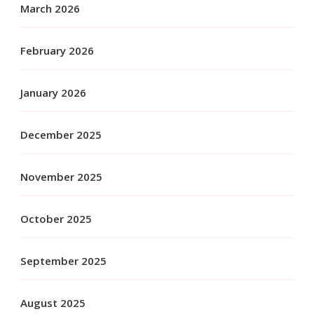
March 2026
February 2026
January 2026
December 2025
November 2025
October 2025
September 2025
August 2025