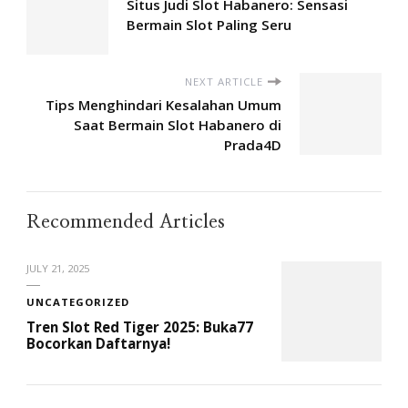
Situs Judi Slot Habanero: Sensasi
Bermain Slot Paling Seru
NEXT ARTICLE
Tips Menghindari Kesalahan Umum
Saat Bermain Slot Habanero di
Prada4D
Recommended Articles
JULY 21, 2025
UNCATEGORIZED
Tren Slot Red Tiger 2025: Buka77
Bocorkan Daftarnya!