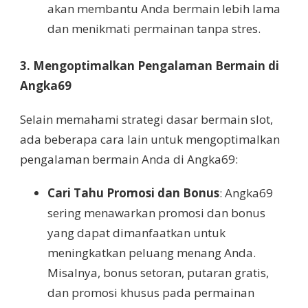
akan membantu Anda bermain lebih lama
dan menikmati permainan tanpa stres.
3. Mengoptimalkan Pengalaman Bermain di
Angka69
Selain memahami strategi dasar bermain slot,
ada beberapa cara lain untuk mengoptimalkan
pengalaman bermain Anda di Angka69:
Cari Tahu Promosi dan Bonus
: Angka69
sering menawarkan promosi dan bonus
yang dapat dimanfaatkan untuk
meningkatkan peluang menang Anda.
Misalnya, bonus setoran, putaran gratis,
dan promosi khusus pada permainan