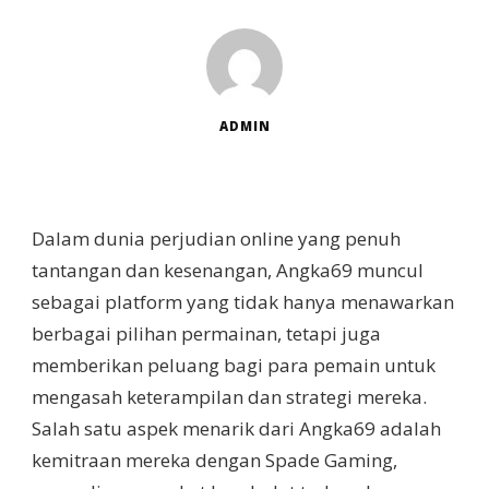
ADMIN
Dalam dunia perjudian online yang penuh
tantangan dan kesenangan, Angka69 muncul
sebagai platform yang tidak hanya menawarkan
berbagai pilihan permainan, tetapi juga
memberikan peluang bagi para pemain untuk
mengasah keterampilan dan strategi mereka.
Salah satu aspek menarik dari Angka69 adalah
kemitraan mereka dengan Spade Gaming,