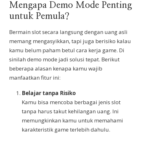
Mengapa Demo Mode Penting
untuk Pemula?
Bermain slot secara langsung dengan uang asli
memang mengasyikkan, tapi juga berisiko kalau
kamu belum paham betul cara kerja game. Di
sinilah demo mode jadi solusi tepat. Berikut
beberapa alasan kenapa kamu wajib
manfaatkan fitur ini:
Belajar tanpa Risiko
Kamu bisa mencoba berbagai jenis slot
tanpa harus takut kehilangan uang. Ini
memungkinkan kamu untuk memahami
karakteristik game terlebih dahulu.