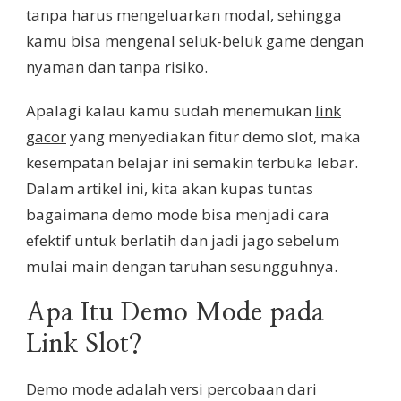
tanpa harus mengeluarkan modal, sehingga
kamu bisa mengenal seluk-beluk game dengan
nyaman dan tanpa risiko.
Apalagi kalau kamu sudah menemukan
link
gacor
yang menyediakan fitur demo slot, maka
kesempatan belajar ini semakin terbuka lebar.
Dalam artikel ini, kita akan kupas tuntas
bagaimana demo mode bisa menjadi cara
efektif untuk berlatih dan jadi jago sebelum
mulai main dengan taruhan sesungguhnya.
Apa Itu Demo Mode pada
Link Slot?
Demo mode adalah versi percobaan dari