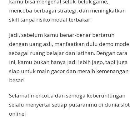
kamu bisa mengenal seluk-beluk game,
mencoba berbagai strategi, dan meningkatkan
skill tanpa risiko modal terbakar.
Jadi, sebelum kamu benar-benar bertaruh
dengan uang asli, manfaatkan dulu demo mode
sebagai ruang belajar dan latihan. Dengan cara
ini, kamu bukan hanya jadi lebih jago, tapi juga
siap untuk main gacor dan meraih kemenangan
besar!
Selamat mencoba dan semoga keberuntungan
selalu menyertai setiap putaranmu di dunia slot
online!