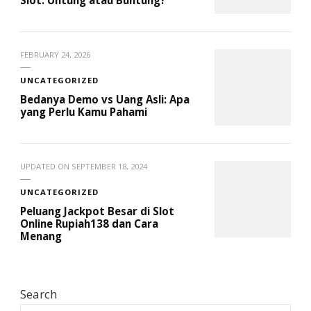
Slot: Untung atau Buntung?
FEBRUARY 24, 2026
UNCATEGORIZED
Bedanya Demo vs Uang Asli: Apa
yang Perlu Kamu Pahami
UPDATED ON
SEPTEMBER 18, 2024
UNCATEGORIZED
Peluang Jackpot Besar di Slot
Online Rupiah138 dan Cara
Menang
Search