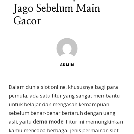
Jago Sebelum Main
Gacor
ADMIN
Dalam dunia slot online, khususnya bagi para
pemula, ada satu fitur yang sangat membantu
untuk belajar dan mengasah kemampuan
sebelum benar-benar bertaruh dengan uang
asli, yaitu
demo mode
. Fitur ini memungkinkan
kamu mencoba berbagai jenis permainan slot