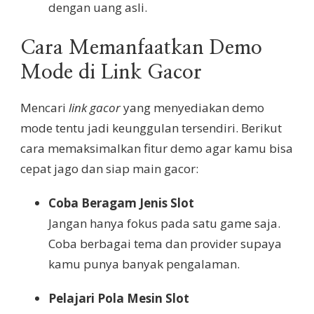
dengan uang asli.
Cara Memanfaatkan Demo
Mode di Link Gacor
Mencari
link gacor
yang menyediakan demo
mode tentu jadi keunggulan tersendiri. Berikut
cara memaksimalkan fitur demo agar kamu bisa
cepat jago dan siap main gacor:
Coba Beragam Jenis Slot
Jangan hanya fokus pada satu game saja.
Coba berbagai tema dan provider supaya
kamu punya banyak pengalaman.
Pelajari Pola Mesin Slot