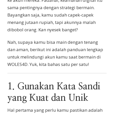
ke akun mereka. Padahal, keamanan digital itu
sama pentingnya dengan strategi bermain.
Bayangkan saja, kamu sudah capek-capek
menang jutaan rupiah, tapi akunnya malah
dibobol orang. Kan nyesek banget?
Nah, supaya kamu bisa main dengan tenang
dan aman, berikut ini adalah panduan lengkap
untuk melindungi akun kamu saat bermain di
WOLES4D. Yuk, kita bahas satu per satu!
1. Gunakan Kata Sandi
yang Kuat dan Unik
Hal pertama yang perlu kamu pastikan adalah