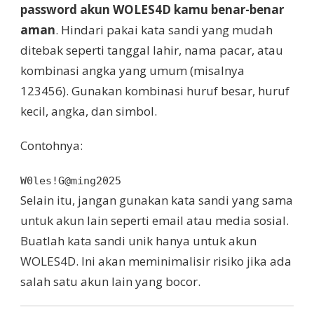
password akun WOLES4D kamu benar-benar
aman
. Hindari pakai kata sandi yang mudah
ditebak seperti tanggal lahir, nama pacar, atau
kombinasi angka yang umum (misalnya
123456). Gunakan kombinasi huruf besar, huruf
kecil, angka, dan simbol.
Contohnya:
W0les!G
@ming2025
Selain itu, jangan gunakan kata sandi yang sama
untuk akun lain seperti email atau media sosial.
Buatlah kata sandi unik hanya untuk akun
WOLES4D. Ini akan meminimalisir risiko jika ada
salah satu akun lain yang bocor.