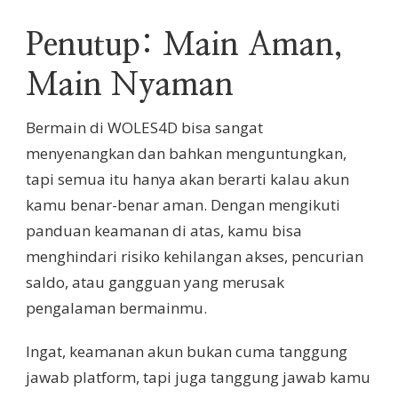
Penutup: Main Aman,
Main Nyaman
Bermain di WOLES4D bisa sangat
menyenangkan dan bahkan menguntungkan,
tapi semua itu hanya akan berarti kalau akun
kamu benar-benar aman. Dengan mengikuti
panduan keamanan di atas, kamu bisa
menghindari risiko kehilangan akses, pencurian
saldo, atau gangguan yang merusak
pengalaman bermainmu.
Ingat, keamanan akun bukan cuma tanggung
jawab platform, tapi juga tanggung jawab kamu