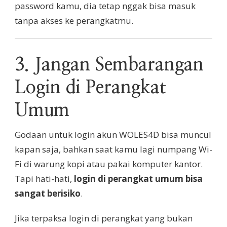
password kamu, dia tetap nggak bisa masuk
tanpa akses ke perangkatmu.
3. Jangan Sembarangan
Login di Perangkat
Umum
Godaan untuk login akun WOLES4D bisa muncul
kapan saja, bahkan saat kamu lagi numpang Wi-
Fi di warung kopi atau pakai komputer kantor.
Tapi hati-hati,
login di perangkat umum bisa
sangat berisiko
.
Jika terpaksa login di perangkat yang bukan