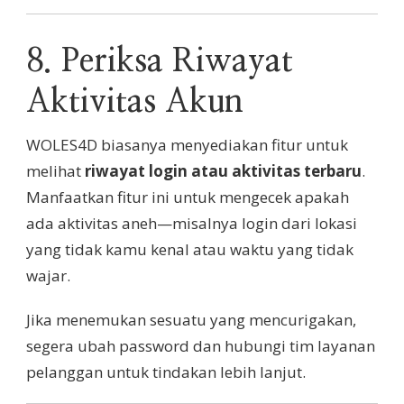
8. Periksa Riwayat
Aktivitas Akun
WOLES4D biasanya menyediakan fitur untuk
melihat
riwayat login atau aktivitas terbaru
.
Manfaatkan fitur ini untuk mengecek apakah
ada aktivitas aneh—misalnya login dari lokasi
yang tidak kamu kenal atau waktu yang tidak
wajar.
Jika menemukan sesuatu yang mencurigakan,
segera ubah password dan hubungi tim layanan
pelanggan untuk tindakan lebih lanjut.