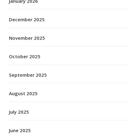
January 2026
December 2025
November 2025
October 2025
September 2025
August 2025
July 2025
June 2025