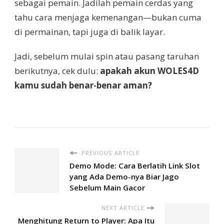
sebagai pemain. Jadilah pemain cerdas yang
tahu cara menjaga kemenangan—bukan cuma
di permainan, tapi juga di balik layar.
Jadi, sebelum mulai spin atau pasang taruhan
berikutnya, cek dulu:
apakah akun WOLES4D
kamu sudah benar-benar aman?
PREVIOUS ARTICLE
Demo Mode: Cara Berlatih Link Slot
yang Ada Demo-nya Biar Jago
Sebelum Main Gacor
NEXT ARTICLE
Menghitung Return to Player: Apa Itu