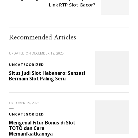
Link RTP Slot Gacor?
Recommended Articles
UPDATED ON
DECEMBER 19, 2025
UNCATEGORIZED
Situs Judi Slot Habanero: Sensasi
Bermain Slot Paling Seru
OCTOBER 25, 2025
UNCATEGORIZED
Mengenal Fitur Bonus di Slot
TOTO dan Cara
Memanfaatkannya