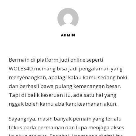
ADMIN
Bermain di platform judi online seperti
WOLES4D
memang bisa jadi pengalaman yang
menyenangkan, apalagi kalau kamu sedang hoki
dan berhasil bawa pulang kemenangan besar.
Tapi di balik keseruan itu, ada satu hal yang
nggak boleh kamu abaikan: keamanan akun.
Sayangnya, masih banyak pemain yang terlalu
fokus pada permainan dan lupa menjaga akses