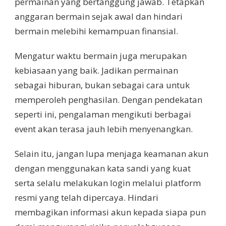
permainan yang bertanggung jawab. Tetapkan
anggaran bermain sejak awal dan hindari
bermain melebihi kemampuan finansial.
Mengatur waktu bermain juga merupakan
kebiasaan yang baik. Jadikan permainan
sebagai hiburan, bukan sebagai cara untuk
memperoleh penghasilan. Dengan pendekatan
seperti ini, pengalaman mengikuti berbagai
event akan terasa jauh lebih menyenangkan.
Selain itu, jangan lupa menjaga keamanan akun
dengan menggunakan kata sandi yang kuat
serta selalu melakukan login melalui platform
resmi yang telah dipercaya. Hindari
membagikan informasi akun kepada siapa pun