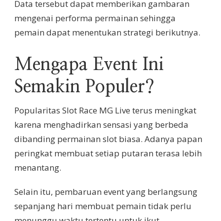
Data tersebut dapat memberikan gambaran
mengenai performa permainan sehingga
pemain dapat menentukan strategi berikutnya.
Mengapa Event Ini
Semakin Populer?
Popularitas Slot Race MG Live terus meningkat
karena menghadirkan sensasi yang berbeda
dibanding permainan slot biasa. Adanya papan
peringkat membuat setiap putaran terasa lebih
menantang.
Selain itu, pembaruan event yang berlangsung
sepanjang hari membuat pemain tidak perlu
menunggu waktu tertentu untuk ikut