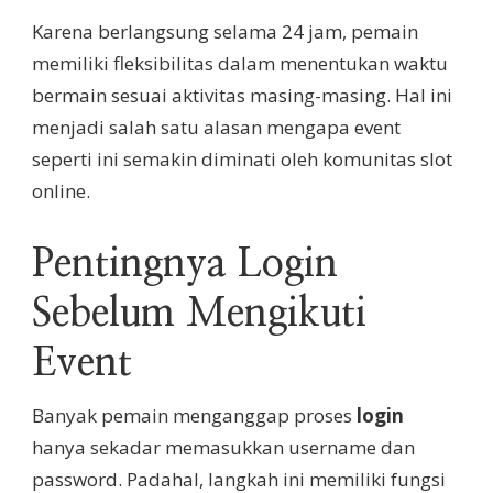
Karena berlangsung selama 24 jam, pemain
memiliki fleksibilitas dalam menentukan waktu
bermain sesuai aktivitas masing-masing. Hal ini
menjadi salah satu alasan mengapa event
seperti ini semakin diminati oleh komunitas slot
online.
Pentingnya Login
Sebelum Mengikuti
Event
Banyak pemain menganggap proses
login
hanya sekadar memasukkan username dan
password. Padahal, langkah ini memiliki fungsi