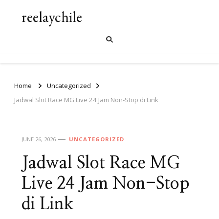
reelaychile
Home
Uncategorized
Jadwal Slot Race MG Live 24 Jam Non-Stop di Link
JUNE 26, 2026
UNCATEGORIZED
Jadwal Slot Race MG
Live 24 Jam Non-Stop
di Link