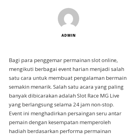
ADMIN
Bagi para penggemar permainan slot online,
mengikuti berbagai event harian menjadi salah
satu cara untuk membuat pengalaman bermain
semakin menarik. Salah satu acara yang paling
banyak dibicarakan adalah Slot Race MG Live
yang berlangsung selama 24 jam non-stop.
Event ini menghadirkan persaingan seru antar
pemain dengan kesempatan memperoleh
hadiah berdasarkan performa permainan