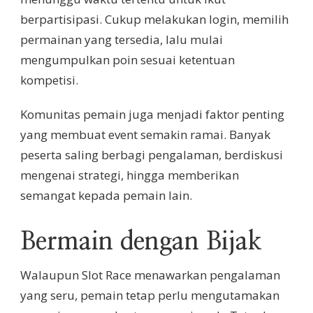
berpartisipasi. Cukup melakukan login, memilih
permainan yang tersedia, lalu mulai
mengumpulkan poin sesuai ketentuan
kompetisi.
Komunitas pemain juga menjadi faktor penting
yang membuat event semakin ramai. Banyak
peserta saling berbagi pengalaman, berdiskusi
mengenai strategi, hingga memberikan
semangat kepada pemain lain.
Bermain dengan Bijak
Walaupun Slot Race menawarkan pengalaman
yang seru, pemain tetap perlu mengutamakan