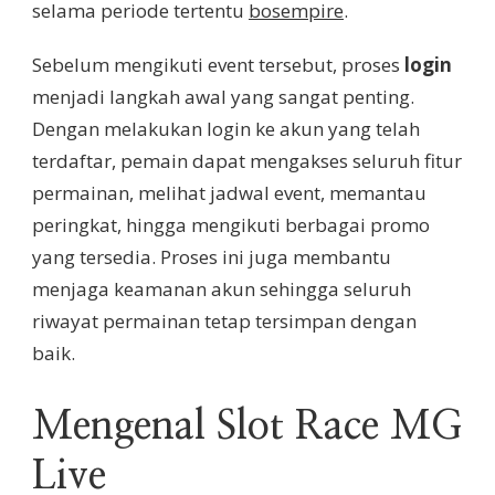
selama periode tertentu
bosempire
.
Sebelum mengikuti event tersebut, proses
login
menjadi langkah awal yang sangat penting.
Dengan melakukan login ke akun yang telah
terdaftar, pemain dapat mengakses seluruh fitur
permainan, melihat jadwal event, memantau
peringkat, hingga mengikuti berbagai promo
yang tersedia. Proses ini juga membantu
menjaga keamanan akun sehingga seluruh
riwayat permainan tetap tersimpan dengan
baik.
Mengenal Slot Race MG
Live