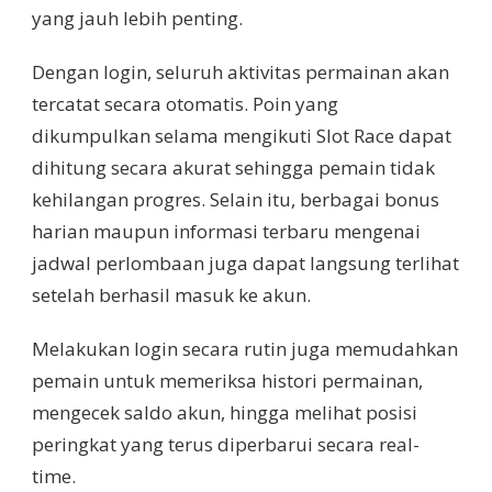
yang jauh lebih penting.
Dengan login, seluruh aktivitas permainan akan
tercatat secara otomatis. Poin yang
dikumpulkan selama mengikuti Slot Race dapat
dihitung secara akurat sehingga pemain tidak
kehilangan progres. Selain itu, berbagai bonus
harian maupun informasi terbaru mengenai
jadwal perlombaan juga dapat langsung terlihat
setelah berhasil masuk ke akun.
Melakukan login secara rutin juga memudahkan
pemain untuk memeriksa histori permainan,
mengecek saldo akun, hingga melihat posisi
peringkat yang terus diperbarui secara real-
time.