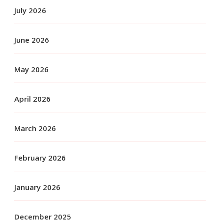
July 2026
June 2026
May 2026
April 2026
March 2026
February 2026
January 2026
December 2025