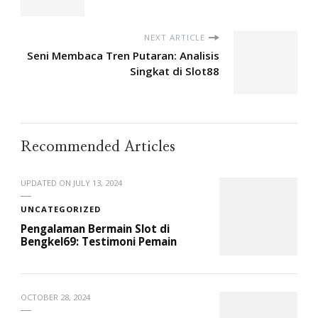
NEXT ARTICLE
Seni Membaca Tren Putaran: Analisis
Singkat di Slot88
Recommended Articles
UPDATED ON
JULY 13, 2024
UNCATEGORIZED
Pengalaman Bermain Slot di
Bengkel69: Testimoni Pemain
OCTOBER 28, 2024