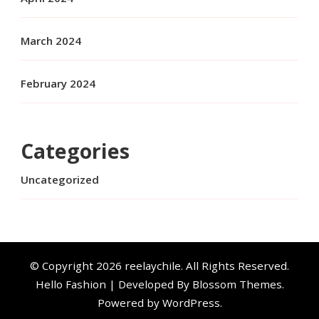
March 2024
February 2024
Categories
Uncategorized
© Copyright 2026
reelaychile
. All Rights Reserved.
Hello Fashion | Developed By
Blossom Themes
.
Powered by
WordPress
.