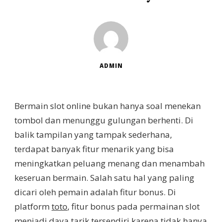
ADMIN
Bermain slot online bukan hanya soal menekan
tombol dan menunggu gulungan berhenti. Di
balik tampilan yang tampak sederhana,
terdapat banyak fitur menarik yang bisa
meningkatkan peluang menang dan menambah
keseruan bermain. Salah satu hal yang paling
dicari oleh pemain adalah fitur bonus. Di
platform
toto
, fitur bonus pada permainan slot
menjadi daya tarik tersendiri karena tidak hanya