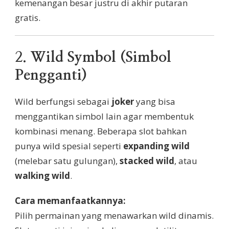
kemenangan besar justru di akhir putaran
gratis.
2.
Wild Symbol (Simbol
Pengganti)
Wild berfungsi sebagai
joker
yang bisa
menggantikan simbol lain agar membentuk
kombinasi menang. Beberapa slot bahkan
punya wild spesial seperti
expanding wild
(melebar satu gulungan),
stacked wild
, atau
walking wild
.
Cara memanfaatkannya:
Pilih permainan yang menawarkan wild dinamis.