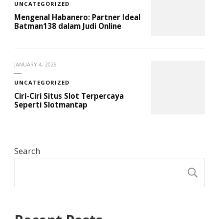
UNCATEGORIZED
Mengenal Habanero: Partner Ideal
Batman138 dalam Judi Online
JANUARY 4, 2026
UNCATEGORIZED
Ciri-Ciri Situs Slot Terpercaya
Seperti Slotmantap
Search
S