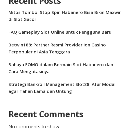
Recent Posts
Mitos Tombol Stop Spin Habanero Bisa Bikin Maxwin
di Slot Gacor
FAQ Gameplay Slot Online untuk Pengguna Baru
Betwin188: Partner Resmi Provider Ion Casino
Terpopuler di Asia Tenggara
Bahaya FOMO dalam Bermain Slot Habanero dan
Cara Mengatasinya
Strategi Bankroll Management Slot88: Atur Modal
agar Tahan Lama dan Untung
Recent Comments
No comments to show.