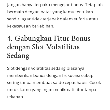
Jangan hanya terpaku mengejar bonus. Tetaplah
bermain dengan batas yang kamu tentukan
sendiri agar tidak terjebak dalam euforia atau
kekecewaan berlebihan.
4.
Gabungkan Fitur Bonus
dengan Slot Volatilitas
Sedang
Slot dengan volatilitas sedang biasanya
memberikan bonus dengan frekuensi cukup
sering tanpa membuat saldo cepat habis. Cocok
untuk kamu yang ingin menikmati fitur tanpa
tekanan.