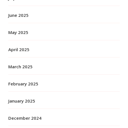
June 2025
May 2025
April 2025
March 2025
February 2025
January 2025
December 2024