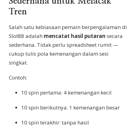
Sederhana untuk Melacak
Tren
Salah satu kebiasaan pemain berpengalaman di
Slot88 adalah
mencatat hasil putaran
secara
sederhana. Tidak perlu spreadsheet rumit —
cukup tulis pola kemenangan dalam sesi
singkat.
Contoh:
10 spin pertama: 4 kemenangan kecil
10 spin berikutnya: 1 kemenangan besar
10 spin terakhir: tanpa hasil