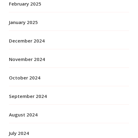
February 2025
January 2025
December 2024
November 2024
October 2024
September 2024
August 2024
July 2024