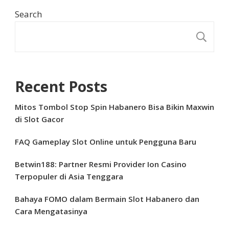
Search
S
Recent Posts
Mitos Tombol Stop Spin Habanero Bisa Bikin Maxwin
di Slot Gacor
FAQ Gameplay Slot Online untuk Pengguna Baru
Betwin188: Partner Resmi Provider Ion Casino
Terpopuler di Asia Tenggara
Bahaya FOMO dalam Bermain Slot Habanero dan
Cara Mengatasinya