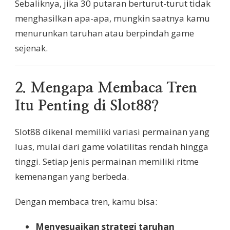
Sebaliknya, jika 30 putaran berturut-turut tidak
menghasilkan apa-apa, mungkin saatnya kamu
menurunkan taruhan atau berpindah game
sejenak.
2. Mengapa Membaca Tren
Itu Penting di Slot88?
Slot88 dikenal memiliki variasi permainan yang
luas, mulai dari game volatilitas rendah hingga
tinggi. Setiap jenis permainan memiliki ritme
kemenangan yang berbeda.
Dengan membaca tren, kamu bisa:
Menyesuaikan strategi taruhan