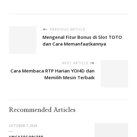
PREVIOUS ARTICLE
Mengenal Fitur Bonus di Slot TOTO
dan Cara Memanfaatkannya
NEXT ARTICLE
Cara Membaca RTP Harian YOI4D dan
Memilih Mesin Terbaik
Recommended Articles
OCTOBER 7, 2024
UNCATEGORIZED