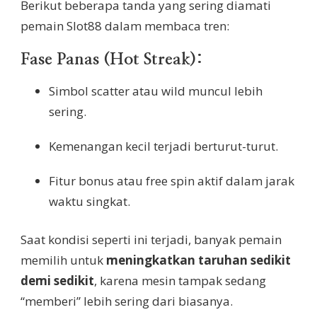
Berikut beberapa tanda yang sering diamati
pemain Slot88 dalam membaca tren:
Fase Panas (Hot Streak):
Simbol scatter atau wild muncul lebih
sering.
Kemenangan kecil terjadi berturut-turut.
Fitur bonus atau free spin aktif dalam jarak
waktu singkat.
Saat kondisi seperti ini terjadi, banyak pemain
memilih untuk
meningkatkan taruhan sedikit
demi sedikit
, karena mesin tampak sedang
“memberi” lebih sering dari biasanya.