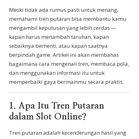
Meski tidak ada rumus pasti untuk menang,
memahami tren putaran bisa membantu kamu
mengambil keputusan yang lebih cerdas —
kapan harus menambah taruhan, kapan
sebaiknya berhenti, atau kapan saatnya
berpindah game. Artikel ini akan membahas
bagaimana cara mengenali tren, membaca pola,
dan menggunakan informasi itu untuk
memperbaiki gaya bermainmu secara praktis.
1. Apa Itu Tren Putaran
dalam Slot Online?
Tren putaran adalah kecenderungan hasil yang