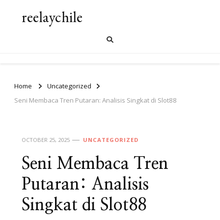
reelaychile
Home
Uncategorized
Seni Membaca Tren Putaran: Analisis Singkat di Slot88
OCTOBER 25, 2025
UNCATEGORIZED
Seni Membaca Tren
Putaran: Analisis
Singkat di Slot88