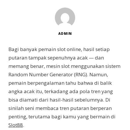
ADMIN
Bagi banyak pemain slot online, hasil setiap
putaran tampak sepenuhnya acak — dan
memang benar, mesin slot menggunakan sistem
Random Number Generator (RNG). Namun,
pemain berpengalaman tahu bahwa di balik
angka acak itu, terkadang ada pola tren yang
bisa diamati dari hasil-hasil sebelumnya. Di
sinilah seni membaca tren putaran berperan
penting, terutama bagi kamu yang bermain di
Slot88
.