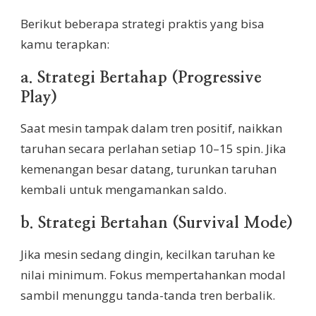
Berikut beberapa strategi praktis yang bisa
kamu terapkan:
a. Strategi Bertahap (Progressive
Play)
Saat mesin tampak dalam tren positif, naikkan
taruhan secara perlahan setiap 10–15 spin. Jika
kemenangan besar datang, turunkan taruhan
kembali untuk mengamankan saldo.
b. Strategi Bertahan (Survival Mode)
Jika mesin sedang dingin, kecilkan taruhan ke
nilai minimum. Fokus mempertahankan modal
sambil menunggu tanda-tanda tren berbalik.