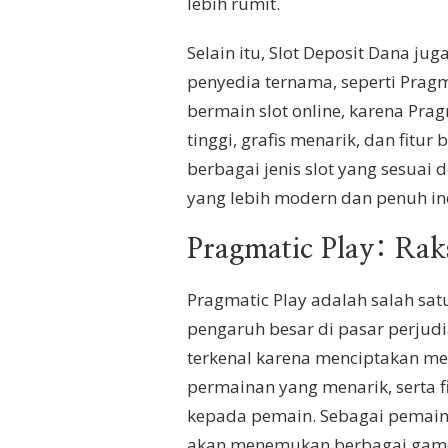
lebih rumit.
Selain itu, Slot Deposit Dana j
penyedia ternama, seperti Pragm
bermain slot online, karena Pra
tinggi, grafis menarik, dan fit
berbagai jenis slot yang sesuai 
yang lebih modern dan penuh in
Pragmatic Play: Raks
Pragmatic Play adalah salah sa
pengaruh besar di pasar perjudi
terkenal karena menciptakan mesi
permainan yang menarik, serta 
kepada pemain. Sebagai pemain
akan menemukan berbagai game 