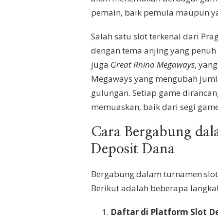
pemain, baik pemula maupun y
Salah satu slot terkenal dari Pr
dengan tema anjing yang penuh 
juga
Great Rhino Megaways
, yan
Megaways yang mengubah jumla
gulungan. Setiap game diranca
memuaskan, baik dari segi ga
Cara Bergabung dala
Deposit Dana
Bergabung dalam turnamen slot 
Berikut adalah beberapa langka
Daftar di Platform Slot D