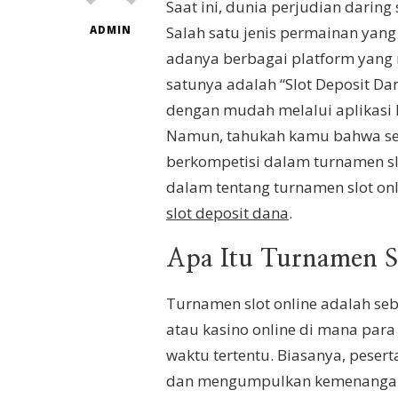
Saat ini, dunia perjudian daring
Salah satu jenis permainan yang
ADMIN
adanya berbagai platform yang
satunya adalah “Slot Deposit D
dengan mudah melalui aplikasi D
Namun, tahukah kamu bahwa sel
berkompetisi dalam turnamen slot
dalam tentang turnamen slot onl
slot deposit dana
.
Apa Itu Turnamen S
Turnamen slot online adalah se
atau kasino online di mana par
waktu tertentu. Biasanya, peser
dan mengumpulkan kemenangan 