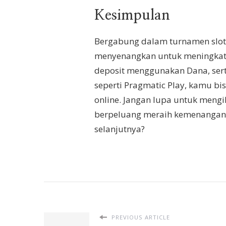
Kesimpulan
Bergabung dalam turnamen slot o
menyenangkan untuk meningka
deposit menggunakan Dana, sert
seperti Pragmatic Play, kamu b
online. Jangan lupa untuk mengi
berpeluang meraih kemenangan. 
selanjutnya?
PREVIOUS ARTICLE