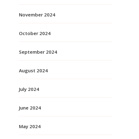
November 2024
October 2024
September 2024
August 2024
July 2024
June 2024
May 2024