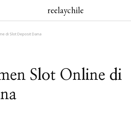
reelaychile
e di Slot Deposit Dana
en Slot Online di
ana