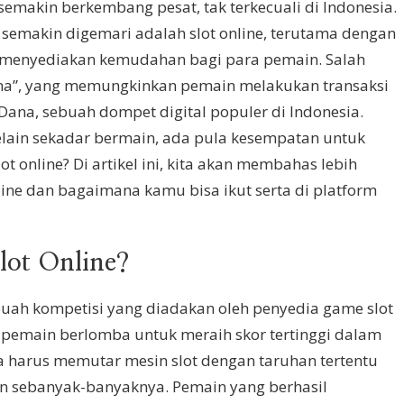
 semakin berkembang pesat, tak terkecuali di Indonesia.
 semakin digemari adalah slot online, terutama dengan
 menyediakan kemudahan bagi para pemain. Salah
ana”, yang memungkinkan pemain melakukan transaksi
ana, sebuah dompet digital populer di Indonesia.
ain sekadar bermain, ada pula kesempatan untuk
 online? Di artikel ini, kita akan membahas lebih
ine dan bagaimana kamu bisa ikut serta di platform
lot Online?
buah kompetisi yang diadakan oleh penyedia game slot
a pemain berlomba untuk meraih skor tertinggi dalam
ta harus memutar mesin slot dengan taruhan tertentu
sebanyak-banyaknya. Pemain yang berhasil