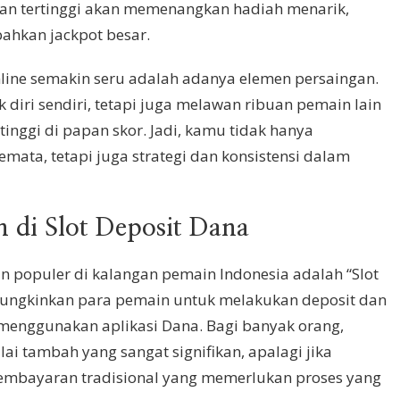
n tertinggi akan memenangkan hadiah menarik,
bahkan jackpot besar.
ine semakin seru adalah adanya elemen persaingan.
diri sendiri, tetapi juga melawan ribuan pemain lain
rtinggi di papan skor. Jadi, kamu tidak hanya
ata, tetapi juga strategi dan konsistensi dalam
 di Slot Deposit Dana
n populer di kalangan pemain Indonesia adalah “Slot
mungkinkan para pemain untuk melakukan deposit dan
enggunakan aplikasi Dana. Bagi banyak orang,
ai tambah yang sangat signifikan, apalagi jika
mbayaran tradisional yang memerlukan proses yang