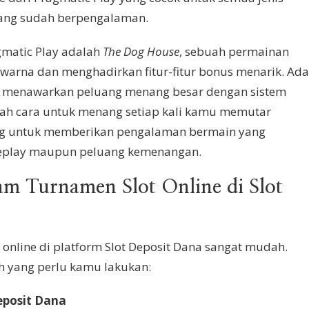
ang sudah berpengalaman.
agmatic Play adalah
The Dog House
, sebuah permainan
warna dan menghadirkan fitur-fitur bonus menarik. Ada
g menawarkan peluang menang besar dengan sistem
h cara untuk menang setiap kali kamu memutar
ng untuk memberikan pengalaman bermain yang
meplay maupun peluang kemenangan.
m Turnamen Slot Online di Slot
online di platform Slot Deposit Dana sangat mudah.
h yang perlu kamu lakukan:
eposit Dana