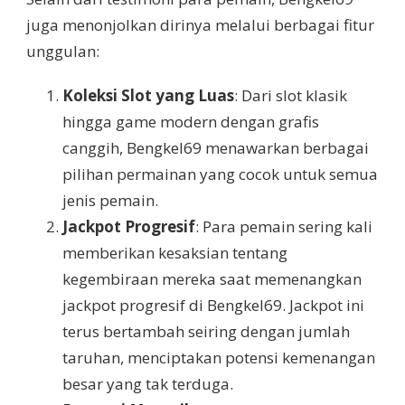
juga menonjolkan dirinya melalui berbagai fitur
unggulan:
Koleksi Slot yang Luas
: Dari slot klasik
hingga game modern dengan grafis
canggih, Bengkel69 menawarkan berbagai
pilihan permainan yang cocok untuk semua
jenis pemain.
Jackpot Progresif
: Para pemain sering kali
memberikan kesaksian tentang
kegembiraan mereka saat memenangkan
jackpot progresif di Bengkel69. Jackpot ini
terus bertambah seiring dengan jumlah
taruhan, menciptakan potensi kemenangan
besar yang tak terduga.