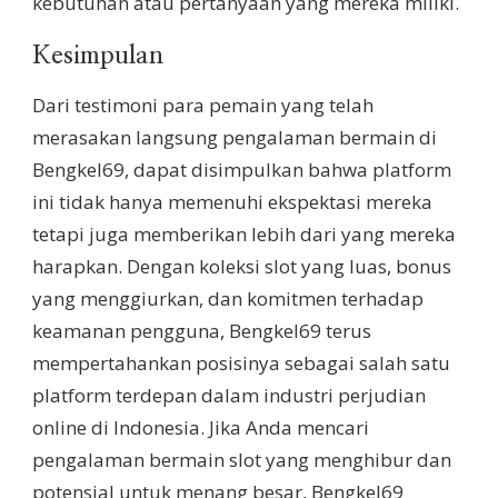
kebutuhan atau pertanyaan yang mereka miliki.
Kesimpulan
Dari testimoni para pemain yang telah
merasakan langsung pengalaman bermain di
Bengkel69, dapat disimpulkan bahwa platform
ini tidak hanya memenuhi ekspektasi mereka
tetapi juga memberikan lebih dari yang mereka
harapkan. Dengan koleksi slot yang luas, bonus
yang menggiurkan, dan komitmen terhadap
keamanan pengguna, Bengkel69 terus
mempertahankan posisinya sebagai salah satu
platform terdepan dalam industri perjudian
online di Indonesia. Jika Anda mencari
pengalaman bermain slot yang menghibur dan
potensial untuk menang besar, Bengkel69