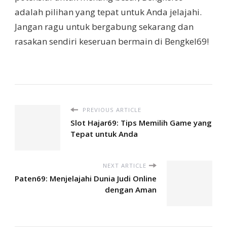
adalah pilihan yang tepat untuk Anda jelajahi.
Jangan ragu untuk bergabung sekarang dan
rasakan sendiri keseruan bermain di Bengkel69!
PREVIOUS ARTICLE
Slot Hajar69: Tips Memilih Game yang
Tepat untuk Anda
NEXT ARTICLE
Paten69: Menjelajahi Dunia Judi Online
dengan Aman