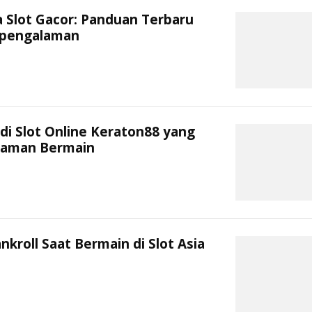
 Slot Gacor: Panduan Terbaru
rpengalaman
 di Slot Online Keraton88 yang
aman Bermain
kroll Saat Bermain di Slot Asia