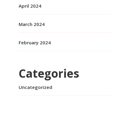
April 2024
March 2024
February 2024
Categories
Uncategorized