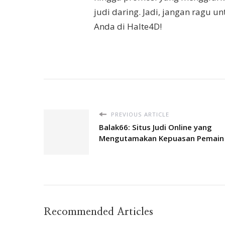
judi daring. Jadi, jangan ragu 
Anda di Halte4D!
PREVIOUS ARTICLE
Balak66: Situs Judi Online yang
Mengutamakan Kepuasan Pemain
Recommended Articles