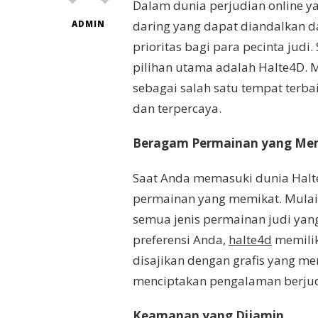
Dalam dunia perjudian online y
daring yang dapat diandalkan
ADMIN
prioritas bagi para pecinta judi
pilihan utama adalah Halte4D. M
sebagai salah satu tempat terb
dan terpercaya.
Beragam Permainan yang Me
Saat Anda memasuki dunia Halte
permainan yang memikat. Mulai da
semua jenis permainan judi yang
preferensi Anda,
halte4d
memilik
disajikan dengan grafis yang 
menciptakan pengalaman berjudi
Keamanan yang Dijamin