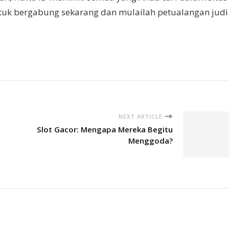
untuk bergabung sekarang dan mulailah petualangan judi
NEXT ARTICLE
Slot Gacor: Mengapa Mereka Begitu
Menggoda?