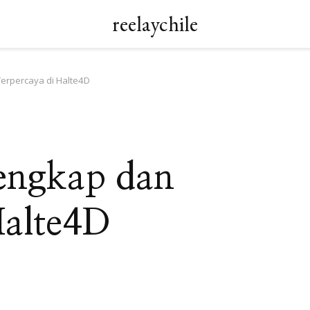
reelaychile
erpercaya di Halte4D
engkap dan
Halte4D