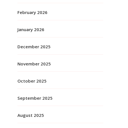
February 2026
January 2026
December 2025
November 2025
October 2025
September 2025
August 2025