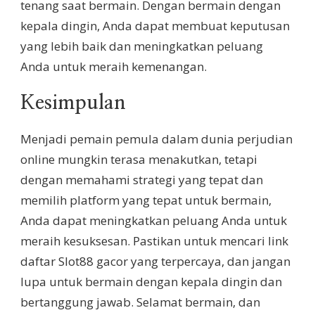
tenang saat bermain. Dengan bermain dengan
kepala dingin, Anda dapat membuat keputusan
yang lebih baik dan meningkatkan peluang
Anda untuk meraih kemenangan.
Kesimpulan
Menjadi pemain pemula dalam dunia perjudian
online mungkin terasa menakutkan, tetapi
dengan memahami strategi yang tepat dan
memilih platform yang tepat untuk bermain,
Anda dapat meningkatkan peluang Anda untuk
meraih kesuksesan. Pastikan untuk mencari link
daftar Slot88 gacor yang terpercaya, dan jangan
lupa untuk bermain dengan kepala dingin dan
bertanggung jawab. Selamat bermain, dan