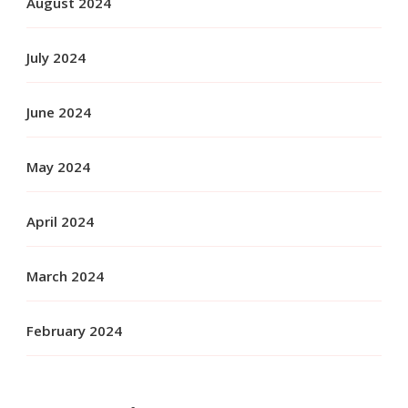
August 2024
July 2024
June 2024
May 2024
April 2024
March 2024
February 2024