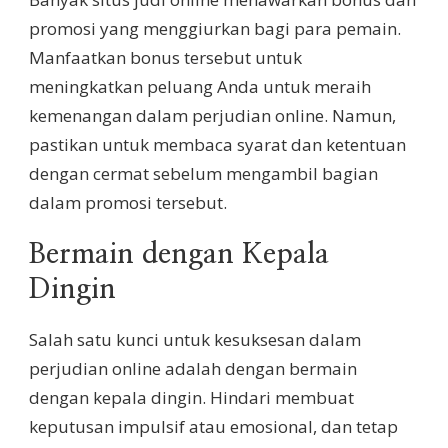
promosi yang menggiurkan bagi para pemain.
Manfaatkan bonus tersebut untuk
meningkatkan peluang Anda untuk meraih
kemenangan dalam perjudian online. Namun,
pastikan untuk membaca syarat dan ketentuan
dengan cermat sebelum mengambil bagian
dalam promosi tersebut.
Bermain dengan Kepala
Dingin
Salah satu kunci untuk kesuksesan dalam
perjudian online adalah dengan bermain
dengan kepala dingin. Hindari membuat
keputusan impulsif atau emosional, dan tetap