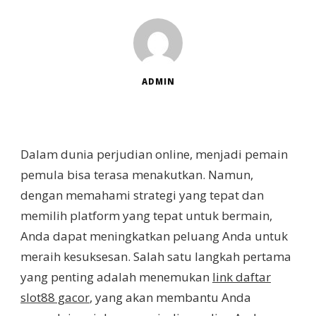
ADMIN
Dalam dunia perjudian online, menjadi pemain
pemula bisa terasa menakutkan. Namun,
dengan memahami strategi yang tepat dan
memilih platform yang tepat untuk bermain,
Anda dapat meningkatkan peluang Anda untuk
meraih kesuksesan. Salah satu langkah pertama
yang penting adalah menemukan
link daftar
slot88 gacor
, yang akan membantu Anda