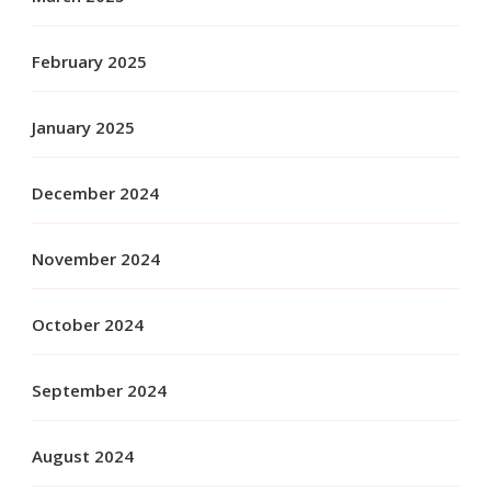
February 2025
January 2025
December 2024
November 2024
October 2024
September 2024
August 2024