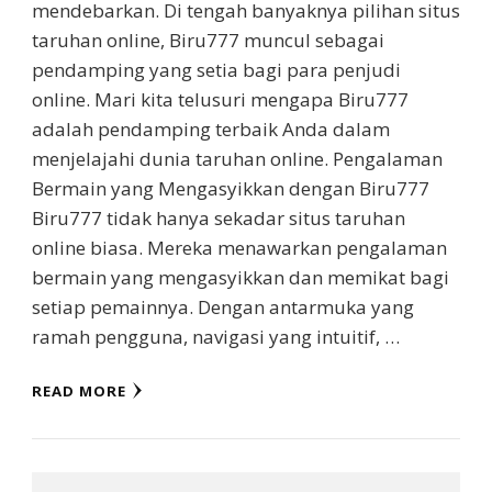
mendebarkan. Di tengah banyaknya pilihan situs
taruhan online, Biru777 muncul sebagai
pendamping yang setia bagi para penjudi
online. Mari kita telusuri mengapa Biru777
adalah pendamping terbaik Anda dalam
menjelajahi dunia taruhan online. Pengalaman
Bermain yang Mengasyikkan dengan Biru777
Biru777 tidak hanya sekadar situs taruhan
online biasa. Mereka menawarkan pengalaman
bermain yang mengasyikkan dan memikat bagi
setiap pemainnya. Dengan antarmuka yang
ramah pengguna, navigasi yang intuitif, …
READ MORE