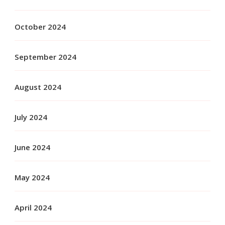
October 2024
September 2024
August 2024
July 2024
June 2024
May 2024
April 2024