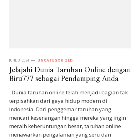
JUNE 3, 2024
UNCATEGORIZED
Jelajahi Dunia Taruhan Online dengan
Biru777 sebagai Pendamping Anda
Dunia taruhan online telah menjadi bagian tak
terpisahkan dari gaya hidup modern di
Indonesia. Dari penggemar taruhan yang
mencari kesenangan hingga mereka yang ingin
meraih keberuntungan besar, taruhan online
menawarkan pengalaman yang seru dan