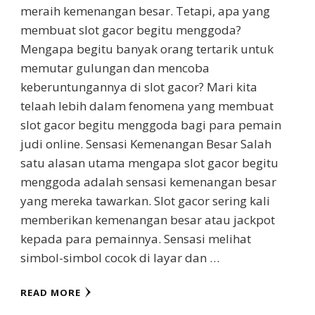
meraih kemenangan besar. Tetapi, apa yang
membuat slot gacor begitu menggoda?
Mengapa begitu banyak orang tertarik untuk
memutar gulungan dan mencoba
keberuntungannya di slot gacor? Mari kita
telaah lebih dalam fenomena yang membuat
slot gacor begitu menggoda bagi para pemain
judi online. Sensasi Kemenangan Besar Salah
satu alasan utama mengapa slot gacor begitu
menggoda adalah sensasi kemenangan besar
yang mereka tawarkan. Slot gacor sering kali
memberikan kemenangan besar atau jackpot
kepada para pemainnya. Sensasi melihat
simbol-simbol cocok di layar dan …
READ MORE