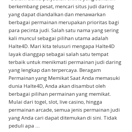
berkembang pesat, mencari situs judi daring
yang dapat diandalkan dan menawarkan
berbagai permainan merupakan prioritas bagi
para pecinta judi. Salah satu nama yang sering
kali muncul sebagai pilihan utama adalah
Halte4D. Mari kita telusuri mengapa Halte4D
layak dianggap sebagai salah satu tempat
terbaik untuk menikmati permainan judi daring
yang lengkap dan terpercaya. Beragam
Permainan yang Memikat Saat Anda memasuki
dunia Halte4D, Anda akan disambut oleh
berbagai pilihan permainan yang memikat.
Mulai dari togel, slot, live casino, hingga
permainan arcade, semua jenis permainan judi
yang Anda cari dapat ditemukan di sini. Tidak
peduli apa …