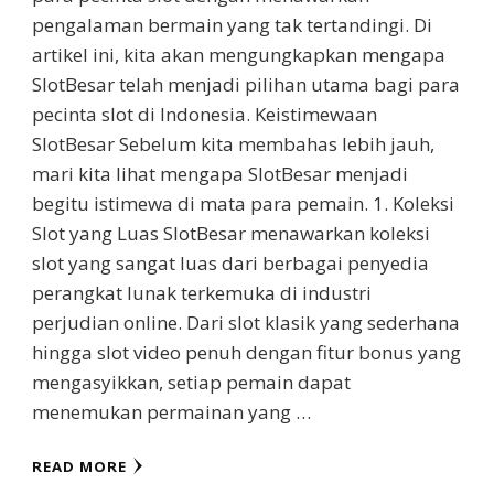
pengalaman bermain yang tak tertandingi. Di
artikel ini, kita akan mengungkapkan mengapa
SlotBesar telah menjadi pilihan utama bagi para
pecinta slot di Indonesia. Keistimewaan
SlotBesar Sebelum kita membahas lebih jauh,
mari kita lihat mengapa SlotBesar menjadi
begitu istimewa di mata para pemain. 1. Koleksi
Slot yang Luas SlotBesar menawarkan koleksi
slot yang sangat luas dari berbagai penyedia
perangkat lunak terkemuka di industri
perjudian online. Dari slot klasik yang sederhana
hingga slot video penuh dengan fitur bonus yang
mengasyikkan, setiap pemain dapat
menemukan permainan yang …
READ MORE