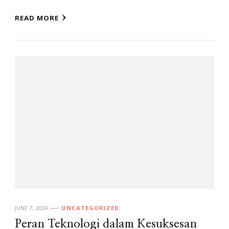
READ MORE
JUNE 7, 2024
UNCATEGORIZED
Peran Teknologi dalam Kesuksesan