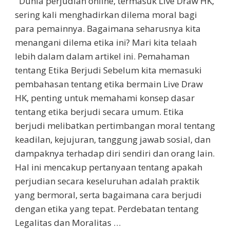
Dunia perjudian online, termasuk Live Draw HK,
sering kali menghadirkan dilema moral bagi
para pemainnya. Bagaimana seharusnya kita
menangani dilema etika ini? Mari kita telaah
lebih dalam dalam artikel ini. Pemahaman
tentang Etika Berjudi Sebelum kita memasuki
pembahasan tentang etika bermain Live Draw
HK, penting untuk memahami konsep dasar
tentang etika berjudi secara umum. Etika
berjudi melibatkan pertimbangan moral tentang
keadilan, kejujuran, tanggung jawab sosial, dan
dampaknya terhadap diri sendiri dan orang lain.
Hal ini mencakup pertanyaan tentang apakah
perjudian secara keseluruhan adalah praktik
yang bermoral, serta bagaimana cara berjudi
dengan etika yang tepat. Perdebatan tentang
Legalitas dan Moralitas …