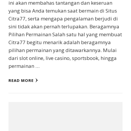
ini akan membahas tantangan dan keseruan
yang bisa Anda temukan saat bermain di Situs
Citra77, serta mengapa pengalaman berjudi di
sini tidak akan pernah terlupakan. Beragamnya
Pilihan Permainan Salah satu hal yang membuat
Citra77 begitu menarik adalah beragamnya
pilihan permainan yang ditawarkannya. Mulai
dari slot online, live casino, sportsbook, hingga
permainan …
READ MORE